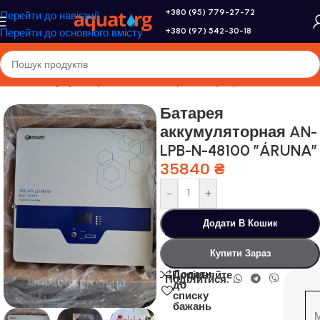
+380 (95) 779-27-72
Перейти до навігації
+380 (97) 542-30-18
Перейти до основного вмісту
Головна
/
Акумулятори, сонячні батареї, інвертори
Батарея
аккумуляторная AN-
LPB-N-48100 ”ÁRUNA”
35840
₴
-
+
Додати В Кошик
Купити Зараз
Додати
Порівняйте
Поділитися:
до
списку
бажань