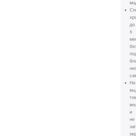
мо
Сп
хр
до
6
ме
бе
по
бл
ни
са
Не
вы
то
ве
и
не
за
ок