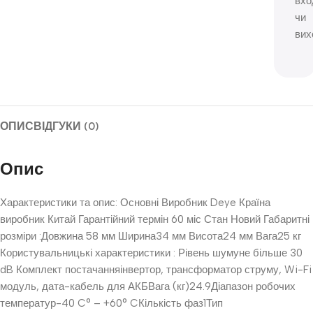
вхо
чи
вих
ОПИС
ВІДГУКИ (0)
Опис
Характеристики та опис: Основні Виробник Deye Країна
виробник Китай Гарантійний термін 60 міс Стан Новий Габаритні
розміри :Довжина 58 мм Ширина34 мм Висота24 мм Вага25 кг
Користувальницькі характеристики : Рівень шумуне більше 30
dB Комплект постачанняінвертор, трансформатор струму, Wi-Fi
модуль, дата-кабель для АКБВага (кг)24.9Діапазон робочих
температур-40 C° – +60° CКількість фаз1Тип