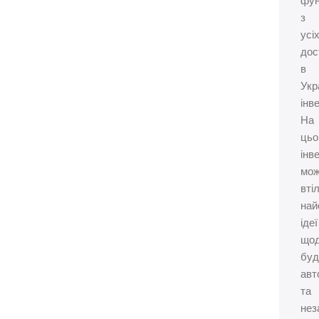
фун
з
усі
дос
в
Укр
інве
На
цьо
інв
мож
вті
най
ідеї
що
буд
авт
та
нез