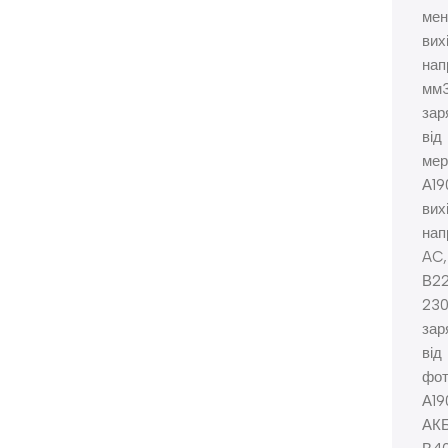
мен
вих
нап
мм
зар
від
мер
А19
вих
нап
AC,
В2
23
зар
від
фот
А19
АКБ