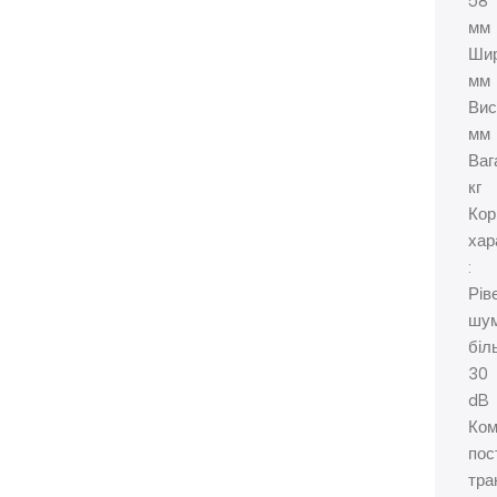
58
мм
Ши
мм
Вис
мм
Ваг
кг
Кор
хар
:
Рів
шу
біл
30
dB
Ком
пос
тра