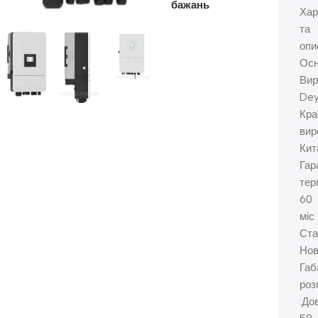
бажань
Хар
та
опи
Осн
Вир
De
Кра
вир
Кит
Гар
тер
60
міс
Ста
Нов
Габ
роз
:До