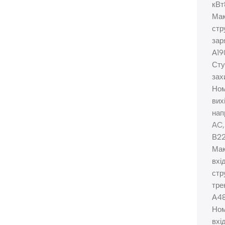
кВт
Мак
стр
зар
А19
Сту
зах
Ном
вих
нап
AC,
В2
Мак
вхі
стр
тре
А4
Ном
вхі