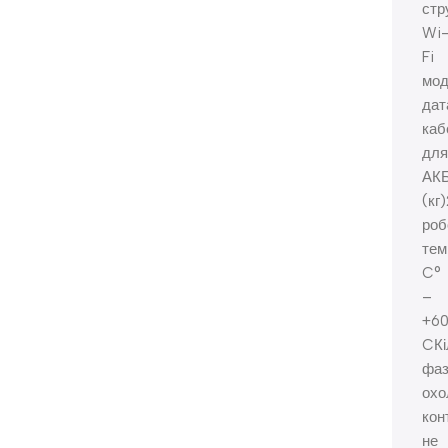
стр
Wi
Fi
мод
дат
каб
для
АКБ
(кг
роб
тем
C°
–
+60
CКі
фаз
охо
кон
не