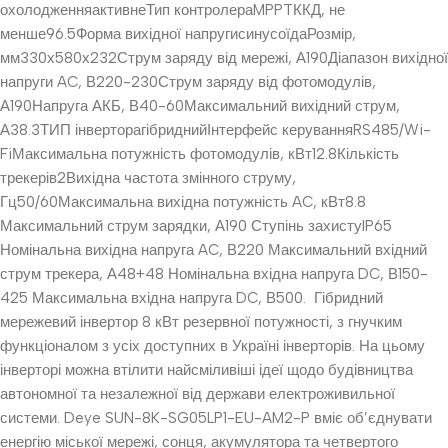
охолодженняактивнеТип контролераMPPTККД, не
менше96.5Форма вихідної напругисинусоїдаРозмір,
мм330х580х232Струм заряду від мережі, А190Діапазон вихідної
напруги AC, В220-230Струм заряду від фотомодулів,
А190Напруга АКБ, В40-60Максимальний вихідний струм,
А38.3ТИП інверторагібриднийІнтерфейс керуванняRS485/Wi-
FiМаксимальна потужність фотомодулів, кВт12.8Кількість
трекерів2Вихідна частота змінного струму,
Гц50/60Максимальна вихідна потужність AC, кВт8.8
Максимальний струм зарядки, А190 Ступінь захистуIP65
Номінальна вихідна напруга AC, В220 Максимальний вхідний
струм трекера, А48+48 Номінальна вхідна напруга DC, В150-
425 Максимальна вхідна напруга DC, В500. Гібридний
мережевий інвертор 8 кВт резервної потужності, з гнучким
функціоналом з усіх доступних в Україні інверторів. На цьому
інверторі можна втілити найсміливіші ідеї щодо будівництва
автономної та незалежної від держави електроживильної
системи. Deye SUN-8K-SG05LP1-EU-AM2-P вміє об’єднувати
енергію міської мережі, сонця, акумулятора та четвертого