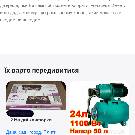
джерела, яке Ви самі собі можете вибрати. Родзинка Deye у
його додатковому програмованому каналі, який може бути
входом чи виходом.
Їх варто передивитися
РОЗПРОДАНО
– 2 На дві конфорки,
скляна поверхня, з п’єзо-
Дача, сад і город
,
Плити
розпалюванням.