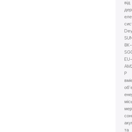
від
дер
еле
сис
De
SU
8K-
SG0
EU
AM
P
вмі
об’
ене
міс
мер
сон
аку
та