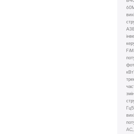
В4
60М
вих
стр
А3
інв
кер
FiМ
пот
фот
кВт
тре
час
змі
стр
Гц5
вих
пот
AC,