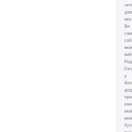
чет
дже
яке
Ви
сам
соб
мож
виб
Род
De
у
йог
дод
про
кан
яки
мо
бут