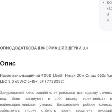
До
ка
8
м
ОПИС
ДОДАТКОВА ІНФОРМАЦІЯ
ВІДГУКИ (0)
Опис
Насос каналізаційний 400В 1.5кВт Hmax 20м Qmax 662л/хв
LEO 3.0 65WQ15-15-1.5F (7738333)
Занурювальні каналізаційні електронасоси для відводу стічних
вод. Вони поєднують в собі високу ефективність в
найнесприятливіших умовах. Двоканальне робоче колесо,
забезпечує високу стійкість проти засмічень, високий