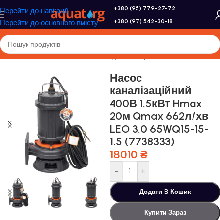
+380 (95) 779-27-72
Перейти до навігації
+380 (97) 542-30-18
Перейти до основного вмісту
Головна
/
Насоси та насосне обладнання
/
Промислові насоси
Насос
каналізаційний
400В 1.5кВт Hmax
20м Qmax 662л/хв
LEO 3.0 65WQ15-15-
1.5 (7738333)
18010
₴
-
+
Додати В Кошик
Купити Зараз