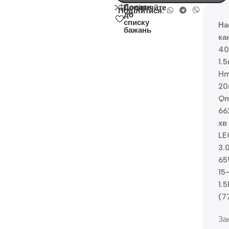
Додати
Порівняйте
Поділитися:
до
списку
На
бажань
ка
40
1.
Hm
20
Q
66
хв
LE
3.
65
15
1.5
(7
За