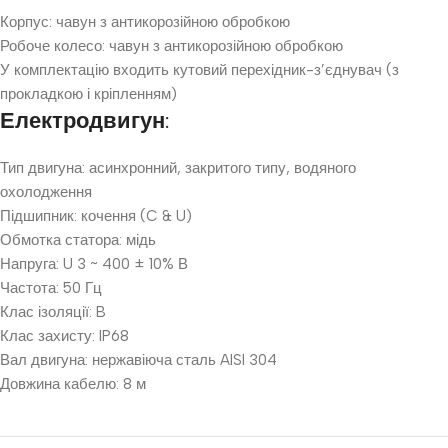
Корпус: чавун з антикорозійною обробкою
Робоче колесо: чавун з антикорозійною обробкою
У комплектацію входить кутовий перехідник-з’єднувач (з
прокладкою і кріпленням)
Електродвигун:
Тип двигуна: асинхронний, закритого типу, водяного
охолодження
Підшипник: кочення (C & U)
Обмотка статора: мідь
Напруга: U 3 ~ 400 ± 10% В
Частота: 50 Гц
Клас ізоляції: B
Клас захисту: IP68
Вал двигуна: нержавіюча сталь AISI 304
Довжина кабелю: 8 м