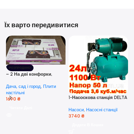
Їх варто передивитися
РОЗПРОДАНО
– 2 На дві конфорки,
скляна поверхня, з п’єзо-
Дача, сад і город
,
Плити
розпалюванням.
настільні
1-Насоскова станція DELTA
1690
₴
JET 100 A (a) (24 Літра, 1.1
Читати Далі
Насоси
,
Насосні станції
кВт) ( Польща)
3740
₴
5
Додати В Кошик
н
Н
(