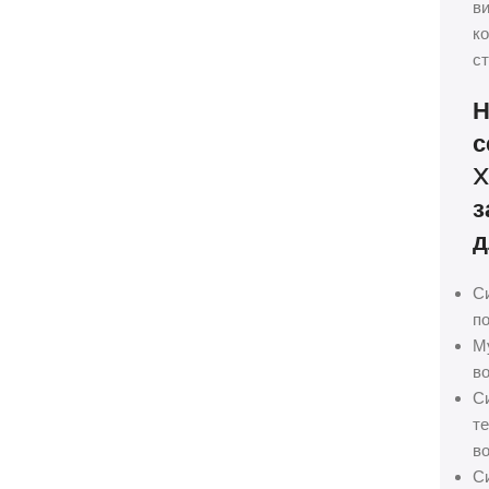
ви
ко
ст
Н
с
X
з
д
С
по
М
во
С
те
во
С