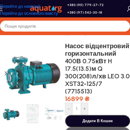
+380 (95) 779-27-72
Перейти до навігації
+380 (97) 542-30-18
Перейти до основного вмісту
Головна
/
Насоси та насосне обладнання
/
Промислові насоси
Насос відцентровий
горизонтальний
400В 0.75кВт H
17.5(13.5)м Q
300(208)л/хв LEO 3.0
XST32-125/7
(7715513)
16899
₴
-
+
Додати В Кошик