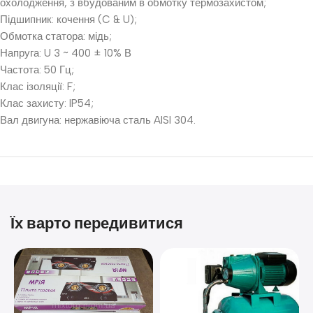
охолодження, з вбудованим в обмотку термозахистом;
Підшипник: кочення (C & U);
Обмотка статора: мідь;
Напруга: U 3 ~ 400 ± 10% В
Частота: 50 Гц;
Клас ізоляції: F;
Клас захисту: IP54;
Вал двигуна: нержавіюча сталь AISI 304.
Їх варто передивитися