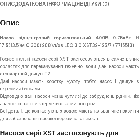
ОПИС
ДОДАТКОВА ІНФОРМАЦІЯ
ВІДГУКИ (0)
Опис
Насос відцентровий горизонтальний 400В 0.75кВт H
17.5(13.5)м Q 300(208)л/хв LEO 3.0 XST32-125/7 (7715513)
Горизонтальні насоси серії XST застосовуються в самих різних
областях для перекачування технічної води. Дані насоси мають
стандартний двигун IE2.
Дані насоси мають коротку муфту, тобто насос і двигун є
окремими блоками.
Відповідно дані насоси менш чутливі до забруднень рідини, ніж
аналогічні насоси з герметизованим ротором.
Всі деталі, що контактують з водою мають гальванічне покриття
для забезпечення високої корозійної стійкості.
Насоси серії XST застосовують для: