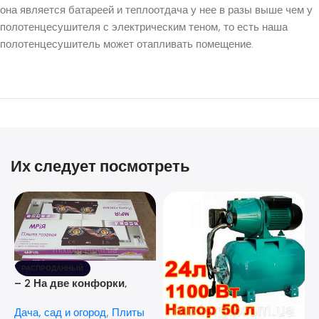
она является батареей и теплоотдача у нее в разы выше чем у
полотенцесушителя с электрическим теном, то есть наша
полотенцесушитель может отапливать помещение.
Их следует посмотреть
РАСПРОДАННЫЙ
– 2 На две конфорки,
стеклянная поверхность, с
Дача, сад и огород
,
Плиты
пьезо-разжиганием.