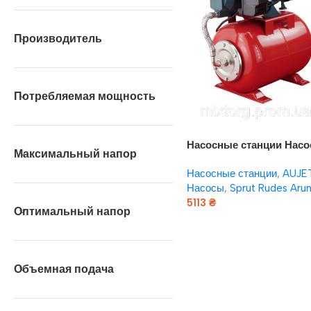
Производитель
Потребляемая мощность
Насосные станции Нас
Максимальный напор
плюс оборудование AU
Насосные станции
,
AUJE
110B/24LN
Насосы
,
Sprut Rudes Aru
5113
₴
Оптимальный напор
В Корзину
Объемная подача