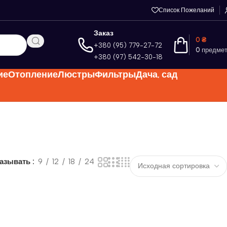
Список Пожеланий
Заказ
0
₴
+380 (95) 779-27-72
0
предме
+380 (97) 542-30-18
ие
Отопление
Люстры
Фильтры
Дача, сад
азывать
9
12
18
24