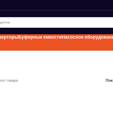
нверторы
Буферные емкости
Насосное оборудован
ого товара
Пок