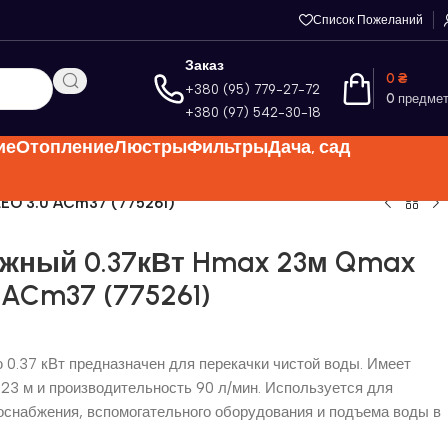
Список Пожеланий
Заказ
0
₴
+380 (95) 779-27-72
0
предме
+380 (97) 542-30-18
ие
Отопление
Люстры
Фильтры
Дача, сад
EO 3.0 ACm37 (775261)
жный 0.37кВт Hmax 23м Qmax
 ACm37 (775261)
 0.37 кВт предназначен для перекачки чистой воды. Имеет
3 м и производительность 90 л/мин. Используется для
оснабжения, вспомогательного оборудования и подъема воды в