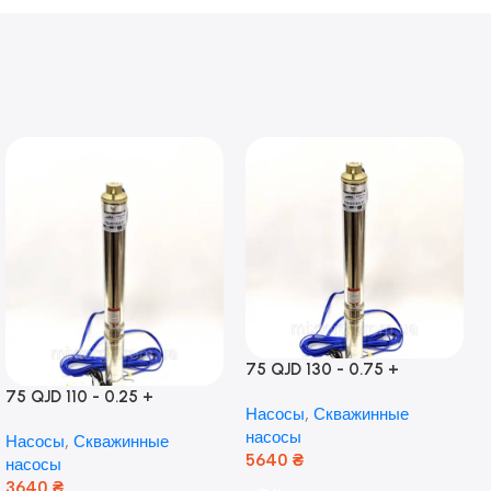
75 QJD 130 - 0.75 +
контроль бокса,Польша!
75 QJD 110 - 0.25 +
Насосы
,
Скважинные
контроль бокс Польша!
насосы
Насосы
,
Скважинные
Медь!
5640
₴
насосы
3640
₴