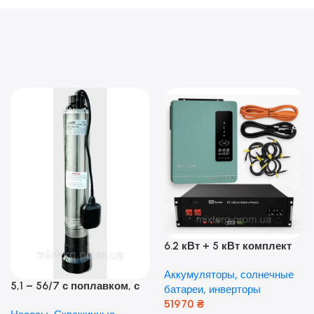
6.2 кВт + 5 кВт комплект
резервного питания|
Аккумуляторы, солнечные
Гибридный инвертор
5,1 – 56/7 с поплавком, с
батареи, инверторы
Anern и аккумулятор
нижним забором воды
51970
₴
Dyness, 50А