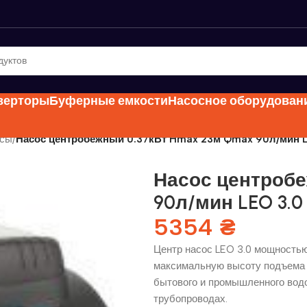
нверторы
Буферные емкости
Насосное оборудован
осы
/
Насос центробежный 0.37кВт Hmax 23м Qmax 90л/мин L
Насос центробе
90л/мин LEO 3.0
5354
₴
Центр насос LEO 3.0 мощностью
максимальную высоту подъема 2
бытового и промышленного вод
трубопроводах.