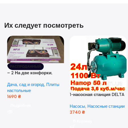
Их следует посмотреть
РАСПРОДАННЫЙ
– 2 На две конфорки,
стеклянная поверхность, с
Дача, сад и огород
,
Плиты
пьезо-разжиганием.
настольные
1-насосная станция DELTA
1690
₴
JET 100 A(a) (24 литра, 1.1
Подробнее
Насосы
,
Насосные станции
кВт) ( Польша)
3740
₴
В Корзину