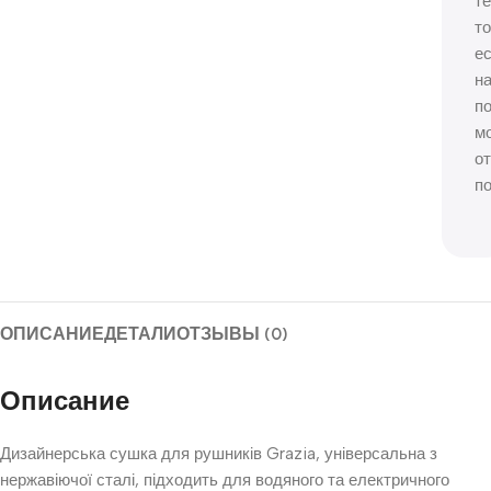
те
то
е
н
п
м
о
п
ОПИСАНИЕ
ДЕТАЛИ
ОТЗЫВЫ (0)
Описание
Дизайнерська сушка для рушників Grazia, універсальна з
нержавіючої сталі, підходить для водяного та електричного