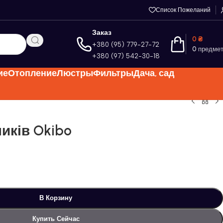
Список Пожеланий
Заказ
0
₴
+380 (95) 779-27-72
0
предме
+380 (97) 542-30-18
ие
Отопление
Люстры
Фильтры
Дача, сад
иків Okibo
В Корзину
Купить Сейчас