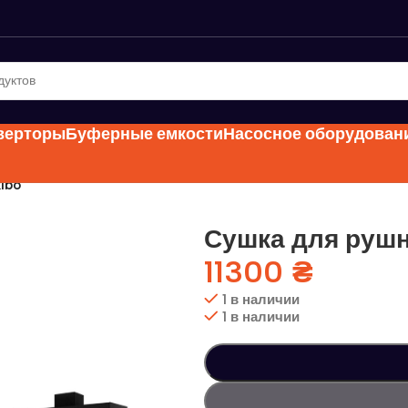
нверторы
Буферные емкости
Насосное оборудован
ibo
Сушка для рушн
11300
₴
1 в наличии
1 в наличии