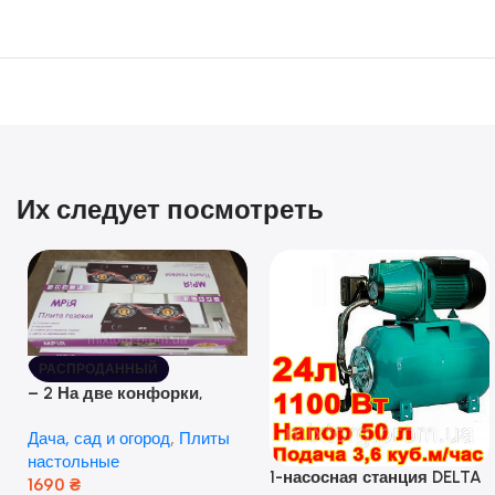
Их следует посмотреть
РАСПРОДАННЫЙ
– 2 На две конфорки,
стеклянная поверхность, с
Дача, сад и огород
,
Плиты
пьезо-разжиганием.
настольные
1-насосная станция DELTA
1690
₴