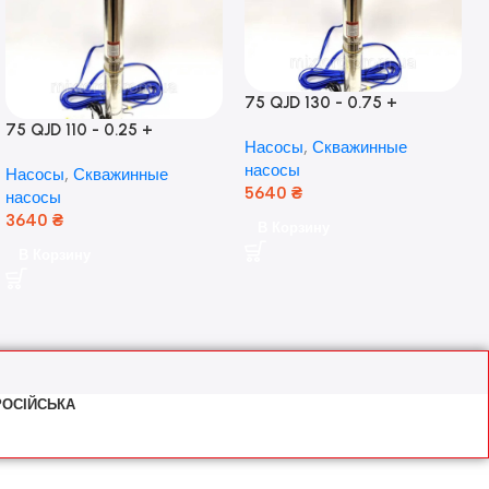
75 QJD 130 - 0.75 +
контроль бокса,Польша!
75 QJD 110 - 0.25 +
Насосы
,
Скважинные
контроль бокс Польша!
насосы
Насосы
,
Скважинные
Медь!
5640
₴
насосы
3640
₴
В Корзину
В Корзину
РОСІЙСЬКА