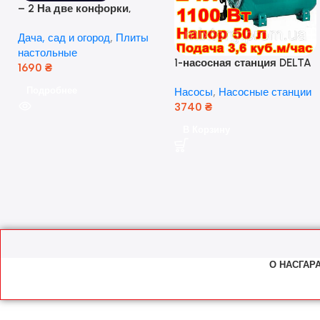
– 2 На две конфорки,
стеклянная поверхность, с
Дача, сад и огород
,
Плиты
пьезо-разжиганием.
настольные
1-насосная станция DELTA
1690
₴
JET 100 A(a) (24 литра, 1.1
Подробнее
Насосы
,
Насосные станции
кВт) ( Польша)
3740
₴
В Корзину
О НАС
ГАР