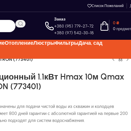
Список Пожеланий
Заказ
0
₴
+380 (95) 779-27-72
0
предме
+380 (97) 542-30-18
ие
Отопление
Люстры
Фильтры
Дача, сад
ETRON (773401)
ционный 1.1кВт Hmax 10м Qmax
N (773401)
начены для подачи чистой воды из скважин и колодцев
меет 800 дней гарантии с абсолютной гарантией на первые 200
ьно подходят для систем водоснабжения.