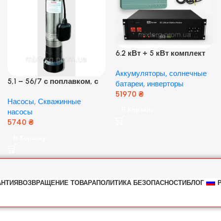
6.2 кВт + 5 кВт комплект
резервного питания|
Аккумуляторы, солнечные
Гибридный инвертор
5,1 – 56/7 с поплавком, с
батареи, инверторы
Anern и аккумулятор
нижним забором воды
51970
₴
Dyness, 50А
Насосы
,
Скважинные
(оригинал Польша)
В Корзину
насосы
5740
₴
В Корзину
АНТИЯ
ВОЗВРАЩЕНИЕ ТОВАРА
ПОЛИТИКА БЕЗОПАСНОСТИ
БЛОГ