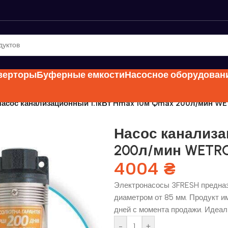
нверторы
Буферные емкости
Насосное оборудован
Насос канализационный 1.1кВт Hmax 10м Qmax 200л/мин W
Насос канализа
200л/мин WETRO
4004
₴
Электронасосы 3FRESH предназ
диаметром от 85 мм. Продукт и
дней с момента продажи. Идеал
-
+