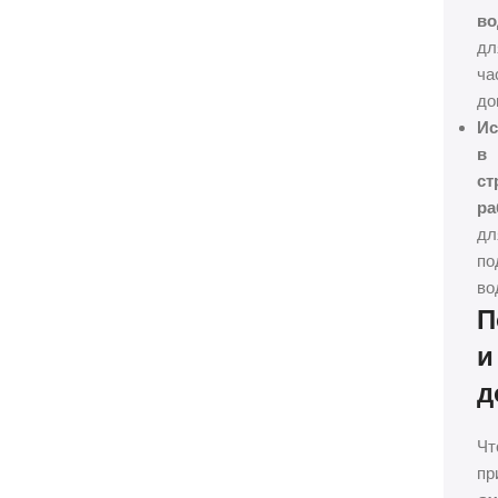
во
дл
ча
до
Ис
в
ст
ра
дл
по
во
П
и
д
Чт
пр