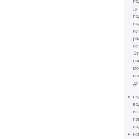
по
дл
по
во
из
ра
ис
Эт
на
мо
ис
дл
по
во
из
пр
во
ис