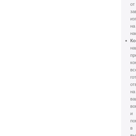
от
за
из
на
на
Ко
на
пр
ко
вс
го
от
на
ва
во
и
по
в
вы