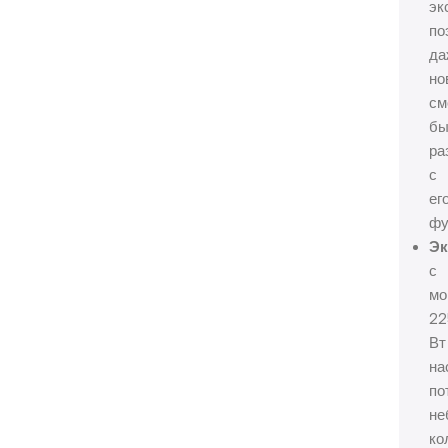
эк
по
да
но
см
бы
ра
с
ег
фу
Эк
с
мо
22
Вт
на
по
не
ко