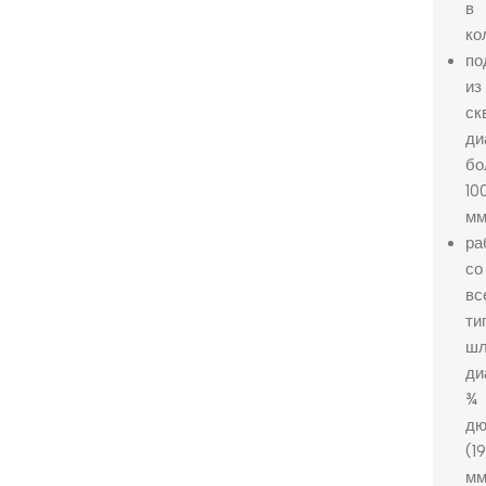
в
ко
по
из
ск
ди
бо
10
мм
ра
со
вс
ти
шл
ди
¾
дю
(1
мм