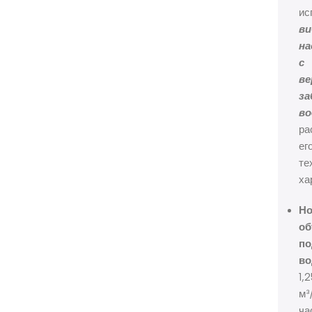
ис
ви
на
с
ве
за
в
ра
ег
те
ха
Но
об
по
во
1,
м³
ча