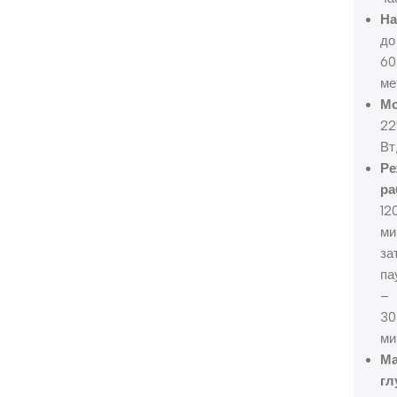
На
до
60
ме
Мо
22
Вт
Р
ра
12
ми
за
па
–
30
ми
Ма
гл