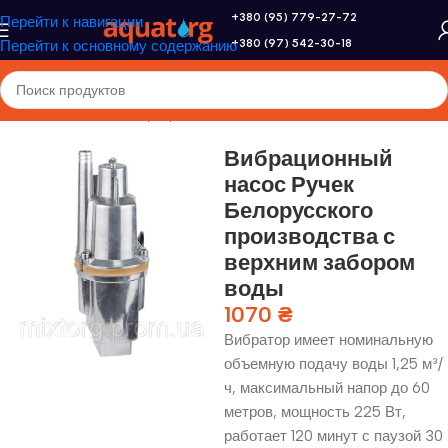
+380 (95) 779-27-72
Перейти к навигации
+380 (97) 542-30-18
Перейти к основному содержанию
Главная
/
Насосы
/
Вибрационные насосы
Вибрационный
насос Ручек
Белорусского
производства с
верхним забором
воды
1070
₴
Вибратор имеет номинальную
объемную подачу воды 1,25 м³/
ч, максимальный напор до 60
метров, мощность 225 Вт,
работает 120 минут с паузой 30