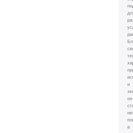
по
дл
ра
ус
ра
Бл
св
те
ха
пр
ис
и
эк
он
ст
не
по
в