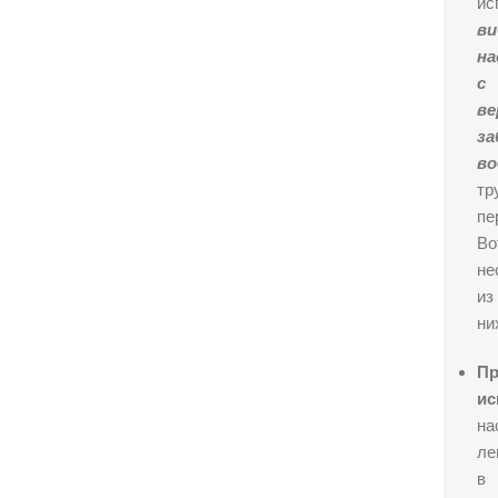
ис
ви
на
с
ве
за
в
тр
пе
Во
не
из
ни
Пр
ис
на
ле
в