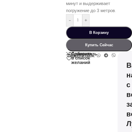
минут и выдерживает
погружение до 3 метров.
-
+
В Корзину
Купить Сейчас
Добавить
Сравнивать
Поделиться:
в список
желаний
В
н
с
в
з
в
Л