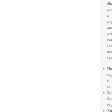
В
на
с
ве
за
в
им
не
кл
пр
П
са
и
ог
За
ба
во
Хо