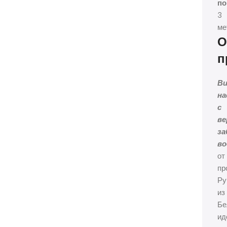
по
3
ме
О
п
В
на
с
ве
за
в
от
пр
Ру
из
Бе
ид