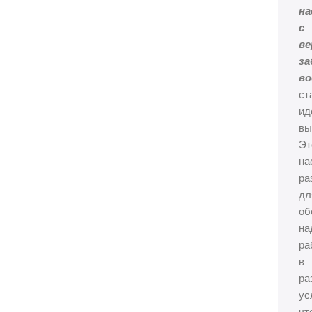
на
с
ве
за
в
ст
ид
вы
Эт
на
ра
дл
об
на
ра
в
ра
ус