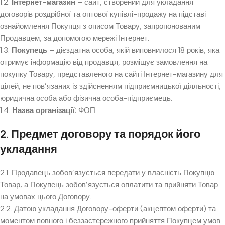
1.2.
Інтернет-магазин
– сайт, створений для укладання
договорів роздрібної та оптової купівлі-продажу на підставі
ознайомлення Покупця з описом Товару, запропонованим
Продавцем, за допомогою мережі Інтернет.
1.3.
Покупець
– дієздатна особа, якій виповнилося 18 років, яка
отримує інформацію від продавця, розміщує замовлення на
покупку Товару, представленого на сайті Інтернет-магазину для
цілей, не пов’язаних із здійсненням підприємницької діяльності,
юридична особа або фізична особа-підприємець.
1.4.
Назва організації:
ФОП
2. Предмет договору та порядок його
укладання
2.1. Продавець зобов’язується передати у власність Покупцю
Товар, а Покупець зобов’язується оплатити та прийняти Товар
на умовах цього Договору.
2.2. Датою укладання Договору-оферти (акцептом оферти) та
моментом повного і беззастережного прийняття Покупцем умов