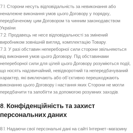
7.1. Сторони несуть відповідальність за невиконання або
неналежне виконання умов цього Договору у порядку,
передбаченому цим Договором та чинним законодавством
України.
7.2. Продавець не несе відповідальності за змінений
виробником зовнішній вигляд, комплектацію Товару.
7.3. У разі обставин непереборної сили сторони звільняються
від виконання умов цього Договору. Під обставинами
непереборної сили для цілей цього Договору розуміються події,
що носять надзвичайний, невідворотний та непередбачуваний
характер, які виключають або об’єктивно перешкоджають
виконанню цього Договору і настання яких Сторони не могли
передбачити та запобігти за допомогою розумних заходів.
8. Конфіденційність та захист
персональних даних
8.1. Надаючи свої персональні дані на сайті Інтернет-магазину