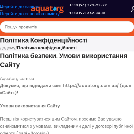
+380 (95) 779-27-72
Перейти до навігації
+380 (97) 542-30-18
Перейти до основного вмісту
Політика Конфіденційності
додому
/
Політика конфіденційності
Політика безпеки, Умови використання
Сайту
Aquatorg.com.ua
Дякуємо, що відвідали сайт https://aquatorg.com.ua/ (далі
«Сайт»)!
Умови використання Сайту
Перш ніж користуватися цим Сайтом, просимо Вас уважно
ознайомитися з умовами, викладеними далі у договорі публічної
оферти (далі «Договір»).