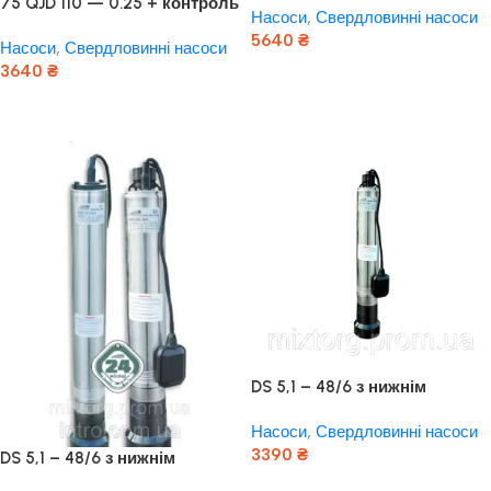
75 QJD 110 — 0.25 + контроль
Насоси
,
Свердловинні насоси
бокс Польща! Мідь!
5640
₴
Насоси
,
Свердловинні насоси
3640
₴
Додати В Кошик
Додати В Кошик
DS 5,1 – 48/6 з нижнім
забором води та вбудованим
Насоси
,
Свердловинні насоси
реле тиску
3390
₴
DS 5,1 – 48/6 з нижнім
забором води та вбудованим
Додати В Кошик