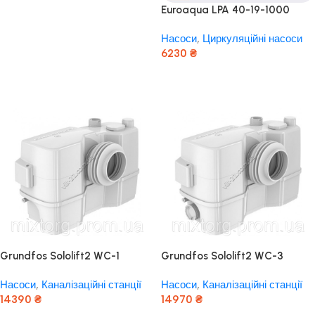
Euroaqua LPA 40-19-1000
Циркуляційний насос для
Насоси
,
Циркуляційні насоси
опалення
6230
₴
Додати В Кошик
Grundfos Sololift2 WC-1
Grundfos Sololift2 WC-3
(Грундфос Сололіфт 2)
(Грундфос Сололіфт 2)
Насоси
,
Каналізаційні станції
Насоси
,
Каналізаційні станції
оригінал
оригінал
14390
₴
14970
₴