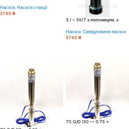
JET 100 A (a) (24 Літра, 1.1 кВт)
Насоси
,
Насосні станції
( Польща)
3740
₴
5,1 – 56/7 з поплавцем, з
Додати В Кошик
нижнім забором води
Насоси
,
Свердловинні насоси
(оригінал Польща)
5740
₴
Додати В Кошик
75 QJD 130 — 0.75 +
контроль боксу,Польща!