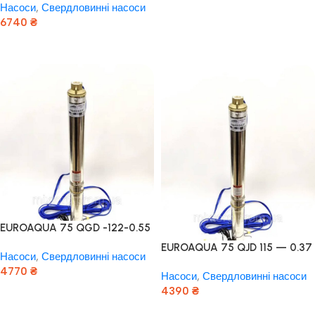
Насоси
,
Свердловинні насоси
реле тиску
6740
₴
Додати В Кошик
EUROAQUA 75 QGD -122-0.55
+ контроль бокс Польща!
EUROAQUA 75 QJD 115 — 0.37
Насоси
,
Свердловинні насоси
+ контроль бокс Польща!
4770
₴
Насоси
,
Свердловинні насоси
Мідь!
4390
₴
Додати В Кошик
Додати В Кошик