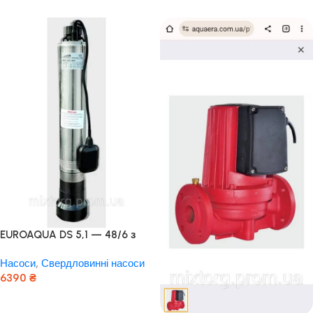
EUROAQUA DS 5,1 — 48/6 з
нижнім забором води
Насоси
,
Свердловинні насоси
Польща! Мідь!
6390
₴
Додати В Кошик