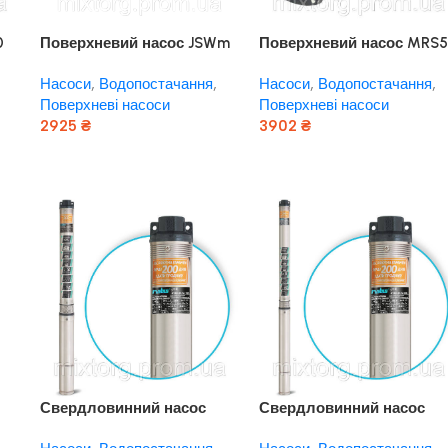
0
Поверхневий насос JSWm
Поверхневий насос MRS5
15MX “rudes”
“rudes”
Насоси
,
Водопостачання
,
Насоси
,
Водопостачання
,
Поверхневі насоси
Поверхневі насоси
2925
₴
3902
₴
Додати В Кошик
Додати В Кошик
Свердловинний насос
Свердловинний насос
3FRESH FLOW 1200 (кабель
3FRESH FLOW 950 (кабел