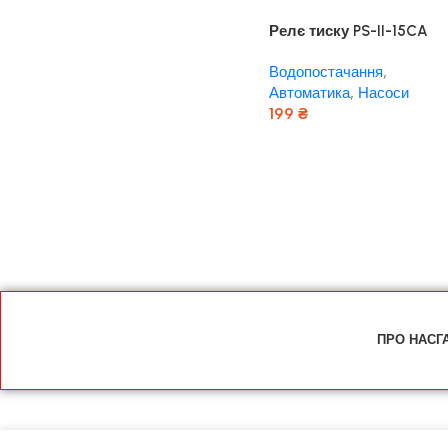
Релє тиску PS-II-15CA
“Control” “rudes”
Водопостачання
,
Автоматика
,
Насоси
199
₴
Додати В Кошик
ПРО НАС
Г