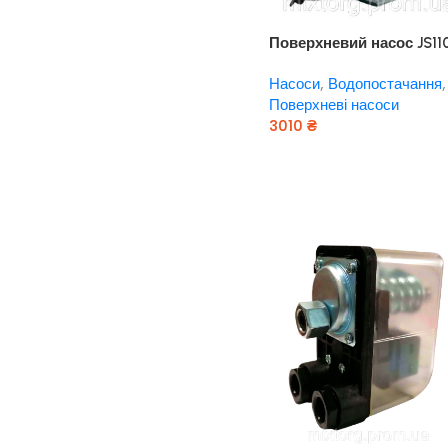
Поверхневий насос JS11
“rudes”
Насоси
,
Водопостачання
,
Поверхневі насоси
3010
₴
Додати В Кошик