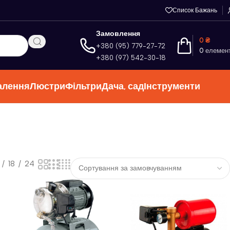
Список Бажань
Замовлення
0
₴
+380 (95) 779-27-72
0
елемен
+380 (97) 542-30-18
алення
Люстри
Фільтри
Дача, сад
Інструменти
18
24