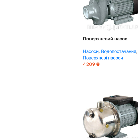
Поверхневий насос
CPQm20 “rudes”
Насоси
,
Водопостачання
,
Поверхневі насоси
4209
₴
Додати В Кошик