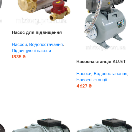
Насос для підвищення
тиску 15WBX-15 “rudes”
Насоси
,
Водопостачання
,
Підвищуючі насоси
1835
₴
Насосна станція AUJET
Додати В Кошик
100/24L “rudes”
Насоси
,
Водопостачання
,
Насосні станції
4627
₴
Додати В Кошик