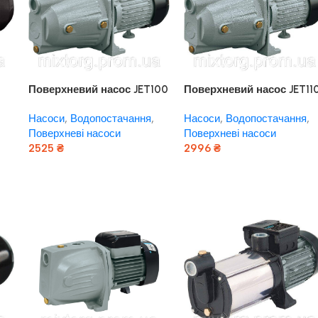
Поверхневий насос JET100
Поверхневий насос JET11
“rudes”
“rudes”
Насоси
,
Водопостачання
,
Насоси
,
Водопостачання
,
Поверхневі насоси
Поверхневі насоси
2525
₴
2996
₴
Додати В Кошик
Додати В Кошик