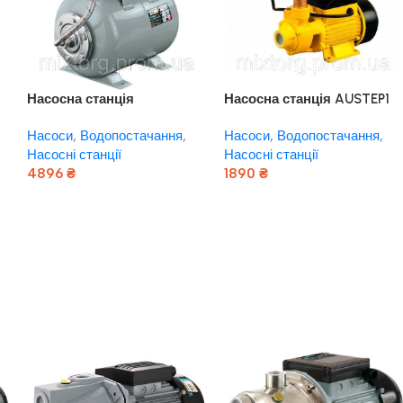
Насосна станція
Насосна станція AUSTEP1
AUJS100/24L “rudes”
370 “rudes”
Насоси
,
Водопостачання
,
Насоси
,
Водопостачання
,
Насосні станції
Насосні станції
4896
₴
1890
₴
Додати В Кошик
Додати В Кошик