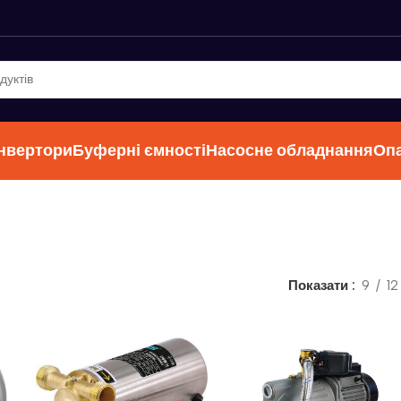
інвертори
Буферні ємності
Насосне обладнання
Оп
Показати
9
12