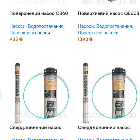
Поверхневий насос QB60
Поверхневий насос QB60B
“rudes”
“rudes”
Насоси
,
Водопостачання
,
Насоси
,
Водопостачання
,
Поверхневі насоси
Поверхневі насоси
935
₴
1393
₴
Додати В Кошик
Додати В Кошик
Свердловинний насос
Свердловинний насос
ь
3FRESH550 (кабель 20м)
3FRESH950 (кабель 2м,