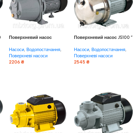
0
Поверхневий насос
Поверхневий насос JS100 ”
JETX100 “rudes”
rudes”
Насоси
,
Водопостачання
,
Насоси
,
Водопостачання
,
Поверхневі насоси
Поверхневі насоси
2206
₴
2545
₴
Додати В Кошик
Додати В Кошик