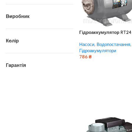
Виробник
Гідроаккумулятор RT24
“rudes”
Колір
Насоси
,
Водопостачання
,
Гідроакумулятори
786
₴
Гарантія
Додати В Кошик