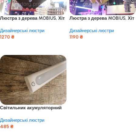
Люстра з дерева MOBIUS, Хіт
Люстра з дерева MOBIUS, Хіт
(Венге)
(світлий дуб)
Дизайнерські люстри
Дизайнерські люстри
1270
₴
1190
₴
Додати В Кошик
Додати В Кошик
Світильник акумуляторний
3-режимний LED
Дизайнерські люстри
485
₴
Додати В Кошик