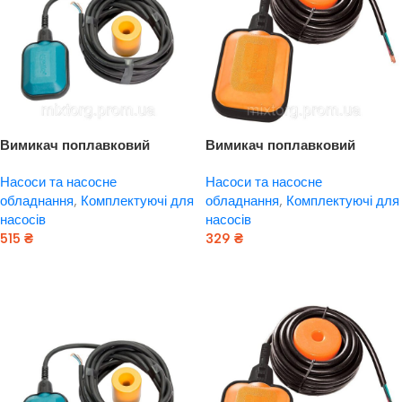
Вимикач поплавковий
Вимикач поплавковий
універсальний AQUATICA
універсальний кабель
Насоси та насосне
Насоси та насосне
(779667)
3м×0.75мм² з баластом
обладнання
,
Комплектуючі для
обладнання
,
Комплектуючі для
WETRON (779661)
насосів
насосів
515
₴
329
₴
Додати В Кошик
Додати В Кошик