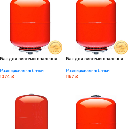
Бак для системи опалення
Бак для системи опалення
циліндричний (розбірний)
циліндричний (розбірний)
Розширювальні бачки
Розширювальні бачки
19л AQUATICA (779164)
24л AQUATICA (779165)
1074
₴
1157
₴
Додати В Кошик
Додати В Кошик