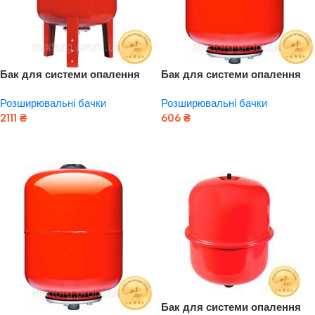
Бак для системи опалення
Бак для системи опалення
циліндричний (розбірний)
циліндричний (розбірний) 5л
Розширювальні бачки
Розширювальні бачки
36л AQUATICA (779166)
AQUATICA (779161)
2111
₴
606
₴
Додати В Кошик
Додати В Кошик
Бак для системи опалення