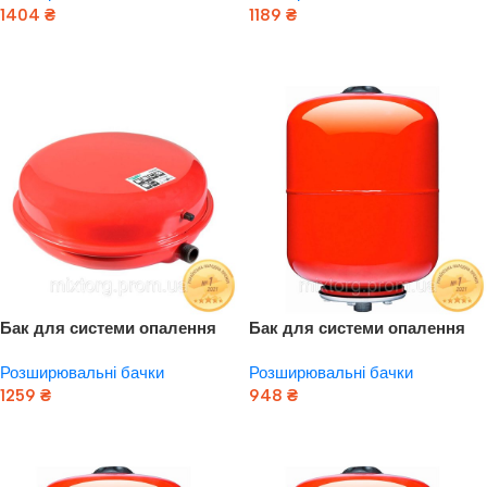
1404
₴
1189
₴
Додати В Кошик
Додати В Кошик
Бак для системи опалення
Бак для системи опалення
плоский 8л Ø325 AQUATICA
циліндричний (розбірний)
Розширювальні бачки
Розширювальні бачки
(779132)
12л AQUATICA (779163)
1259
₴
948
₴
Додати В Кошик
Додати В Кошик