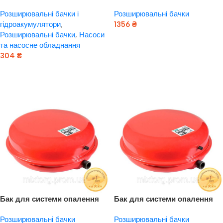
л WETRON (779251)
плоский 10л Ø325 AQUATICA
Розширювальні бачки і
Розширювальні бачки
(779133)
гідроакумулятори
,
1356
₴
Розширювальні бачки
,
Насоси
Додати В Кошик
та насосне обладнання
304
₴
Додати В Кошик
Бак для системи опалення
Бак для системи опалення
плоский 12л Ø325 AQUATICA
плоский 6л Ø325 AQUATICA
Розширювальні бачки
Розширювальні бачки
(779134)
(779131)