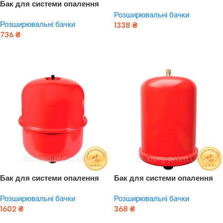
Бак для системи опалення
циліндричний 12л AQUATICA
циліндричний (розбірний) 8л
Розширювальні бачки
(779143)
Розширювальні бачки
AQUATICA (779162)
1338
₴
736
₴
Додати В Кошик
Додати В Кошик
Бак для системи опалення
Бак для системи опалення
циліндричний 18л AQUATICA
циліндричний 1л AQUATICA
Розширювальні бачки
Розширювальні бачки
(779144)
(779151)
1602
₴
368
₴