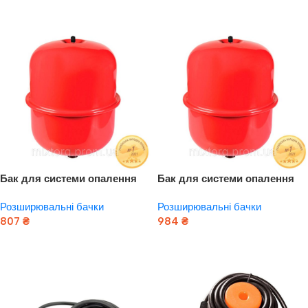
Додати В Кошик
Додати В Кошик
Бак для системи опалення
Бак для системи опалення
циліндричний 4л AQUATICA
циліндричний 8л AQUATICA
Розширювальні бачки
Розширювальні бачки
(779141)
(779142)
807
₴
984
₴
Додати В Кошик
Додати В Кошик