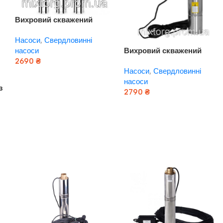
Вихровий скважений
насос KENLE 4SKM-100
Насоси
,
Свердловинні
Вихровий скважений
насоси
насос Євроаква 4SKM-100
2690
₴
Насоси
,
Свердловинні
Додати В Кошик
насоси
з
2790
₴
Додати В Кошик