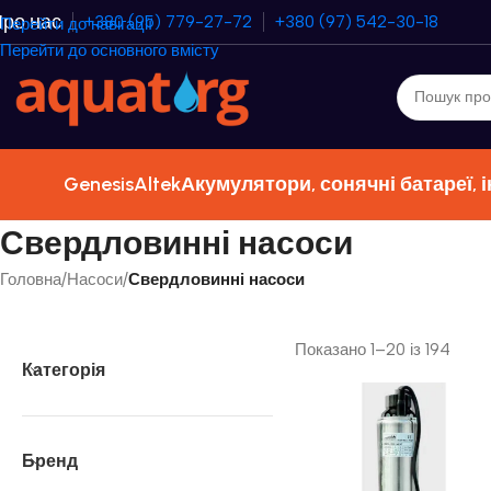
ро нас
+380 (95) 779-27-72
+380 (97) 542-30-18
Перейти до навігації
Перейти до основного вмісту
Genesis
Altek
Акумулятори, сонячні батареї, 
Свердловинні насоси
Головна
/
Насоси
/
Свердловинні насоси
Показано 1–20 із 194
Категорія
Бренд