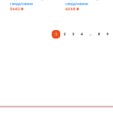
свердловини
свердловини
5640
₴
6048
₴
Додати В Кошик
Додати В Кошик
1
2
3
4
…
8
9