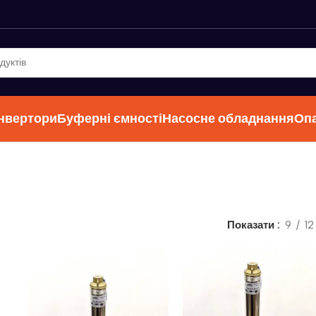
інвертори
Буферні ємності
Насосне обладнання
Оп
Показати
9
12