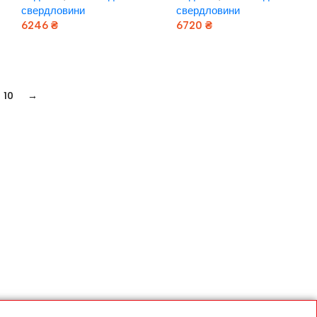
свердловини
свердловини
6246
₴
6720
₴
Додати В Кошик
Додати В Кошик
10
→