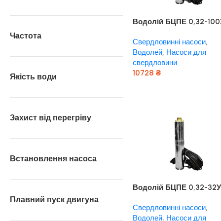
Водолій БЦПЕ 0,32-100
d 105мм кабель 100м
Частота
Свердловинні насоси
,
Водолей
,
Насоси для
свердловини
10728
₴
Якість води
Додати В Кошик
Захист від перегріву
Встановлення насоса
Водолій БЦПЕ 0,32-32У
105мм кабель 32м
Плавний пуск двигуна
Свердловинні насоси
,
Водолей
,
Насоси для