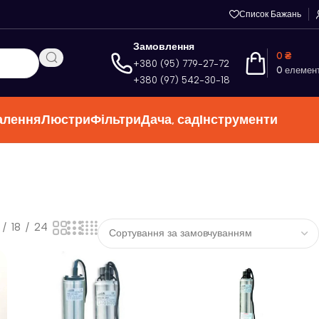
Список Бажань
Замовлення
0
₴
+380 (95) 779-27-72
0
елемен
+380 (97) 542-30-18
алення
Люстри
Фільтри
Дача, сад
Інструменти
18
24