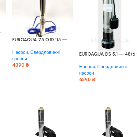
-
EUROAQUA 75 QJD 115 —
0.37 + контроль бокс
Насоси
,
Свердловинні
Польща! Мідь!
EUROAQUA DS 5,1 — 48/6 
насоси
нижнім забором води
4390
₴
Насоси
,
Свердловинні
Польща! Мідь!
насоси
Додати В Кошик
6390
₴
Додати В Кошик