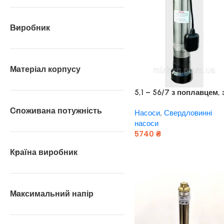
Виробник
Матеріал корпусу
5,1 – 56/7 з поплавцем, 
нижнім забором води
Споживана потужність
Насоси
,
Свердловинні
(оригінал Польща)
насоси
5740
₴
Додати В Кошик
Країна виробник
Максимальний напір