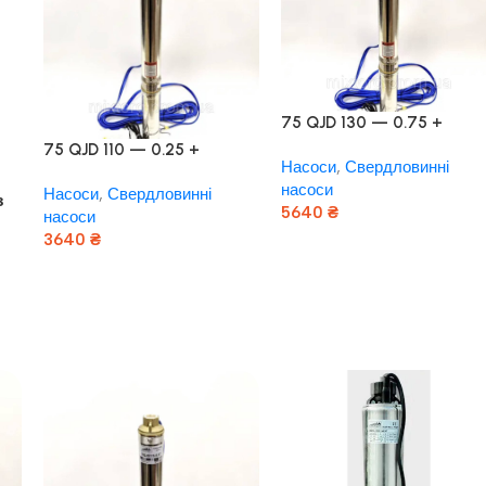
75 QJD 130 — 0.75 +
контроль боксу,Польща!
75 QJD 110 — 0.25 +
Насоси
,
Свердловинні
контроль бокс Польща!
насоси
Насоси
,
Свердловинні
Мідь!
з
5640
₴
насоси
3640
₴
Додати В Кошик
Додати В Кошик