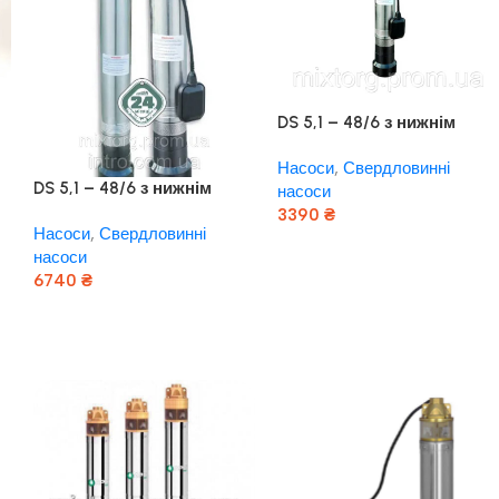
DS 5,1 – 48/6 з нижнім
забором води та
Насоси
,
Свердловинні
вбудованим реле тиску
DS 5,1 – 48/6 з нижнім
насоси
забором води та
3390
₴
Насоси
,
Свердловинні
вбудованим реле тиску
Додати В Кошик
насоси
6740
₴
Додати В Кошик