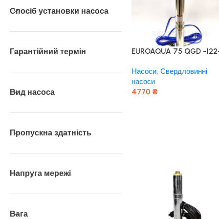
Спосіб установки насоса
Гарантійний термін
EUROAQUA 75 QGD -122
0.55 + контроль бокс
Насоси
,
Свердловинні
Польща!
насоси
Вид насоса
4770
₴
Додати В Кошик
Пропускна здатність
Напруга мережі
Вага