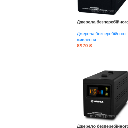
Джерела безперебійног
живлення UPS 1500 TOR
Джерела безперебійного
“ARUNA”
живлення
8970
₴
Додати В Кошик
Джерело безперебійног