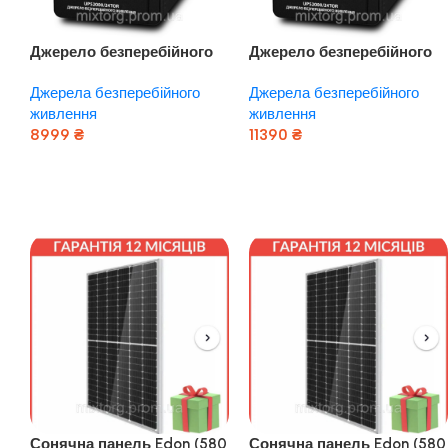
Джерело безперебійного
Джерело безперебійного
живлення UPS 2000/24
живлення UPS 2000/24
Джерела безперебійного
Джерела безперебійного
TOR “ARUNA”
TOR “ARUNA”
живлення
живлення
8999
₴
11390
₴
Додати В Кошик
Додати В Кошик
Сонячна панель Edon (580
Сонячна панель Edon (580