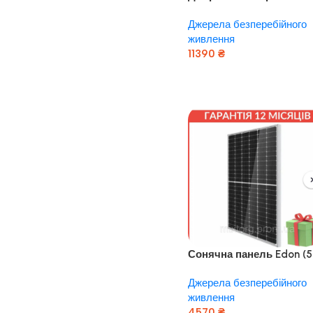
живлення UPS 2000/24
Джерела безперебійного
TOR “ARUNA”
живлення
11390
₴
Додати В Кошик
Сонячна панель Edon (
Вт, 2250*1130*35 мм,
Джерела безперебійного
Гарантія 1 рік)
живлення
4570
₴