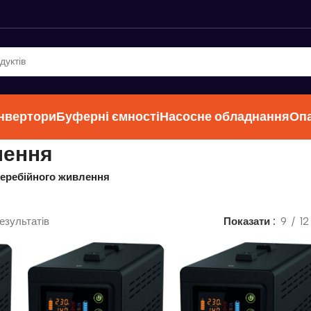
інвертори
Буферні ємності
Насосне обладнання
Оп
лення
еребійного живлення
езультатів
Показати
9
12