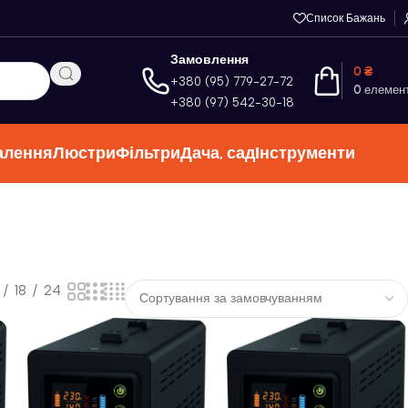
Список Бажань
Замовлення
0
₴
+380 (95) 779-27-72
0
елемен
+380 (97) 542-30-18
алення
Люстри
Фільтри
Дача, сад
Інструменти
18
24