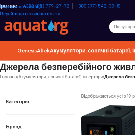
ро нас
+380 (95) 779-27-72
+380 (97) 542-30-18
Перейти до навігації
Перейти до основного вмісту
Genesis
Altek
Акумулятори, сонячні батареї, 
Джерела безперебійного жив
Головна
/
Акумулятори, сонячні батареї, інвертори
/
Джерела безп
Відображаються усі з 19 р
Категорія
Бренд