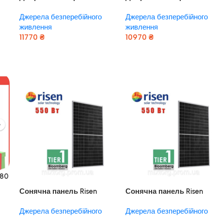
живлення UPS 3000/24
живлення UPS 3000/24
Джерела безперебійного
Джерела безперебійного
TOR “ARUNA”
TOR “ARUNA”
живлення
живлення
11770
₴
10970
₴
Додати В Кошик
Додати В Кошик
580
Сонячна панель Risen
Сонячна панель Risen
Energy RSM144-9-550M
Energy RSM144-9-550M
Джерела безперебійного
Джерела безперебійного
550W
550W