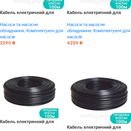
Кабель електричний для
Кабель електричний для
свердловинних насосів
свердловинних насосів
Насоси та насосне
Насоси та насосне
H07RN — F круглий (3 × 0.75
H07RN — F круглий (3×1.0
обладнання
,
Комплектуючі для
обладнання
,
Комплектуючі для
мм2) 100 м DONGYIN
мм2) 100 м DONGYIN
насосів
насосів
(779932)
(779933)
3290
₴
4229
₴
Додати В Кошик
Додати В Кошик
Кабель електричний для
Кабель електричний для
свердловинних насосів