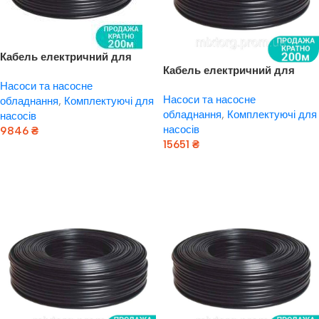
Кабель електричний для
Кабель електричний для
свердловинних насосів
свердловинних насосів
Насоси та насосне
H07RN -F круглий (3×1.5 мм2)
Насоси та насосне
H07RN -F круглий (3×2.0 мм2)
обладнання
,
Комплектуючі для
200 м Dongyin (779945)
обладнання
,
Комплектуючі для
200 м Dongyin (779946)
насосів
насосів
9846
₴
15651
₴
Додати В Кошик
Додати В Кошик