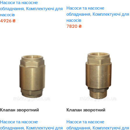
свердловинних насосів
Насоси та насосне
H07RN — F круглий (3×1.5
Насоси та насосне
H07RN — F круглий (3×2.0
обладнання
,
Комплектуючі для
мм2) 100 м DONGYIN
обладнання
,
Комплектуючі для
мм2) 100 м DONGYIN
насосів
(779935)
насосів
(779936)
4926
₴
7820
₴
Додати В Кошик
Додати В Кошик
Клапан зворотний
Клапан зворотний
(посилений) 1″F×1″F (латунь)
(посилений) 1″M×1″F (латунь)
Насоси та насосне
Насоси та насосне
euro AQUATICA (779654)
euro AQUATICA (779655)
обладнання
,
Комплектуючі для
обладнання
,
Комплектуючі для