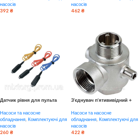
насосів
насосів
392
₴
462
₴
Додати В Кошик
Додати В Кошик
Датчик рівня для пульта
З’єднувач п’ятививідний +
керування (3 шт.) AQUATICA
зворотний клапан 80 мм
Насоси та насосне
Насоси та насосне
(779560)
M1″×F1″×F1/4″×F1/4″ Silver 480 г
обладнання
,
Комплектуючі для
обладнання
,
Комплектуючі для
AQUATICA (779601)
насосів
насосів
260
₴
422
₴