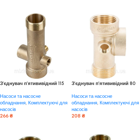
Додати В Кошик
Додати В Кошик
З’єднувач п’ятививідний 115
З’єднувач п’ятививідний 80
мм M1″×F1″×F1/2″×M1/4″×F1/4″
мм 1″ М × 1″ F × 1/4″ M × 1/4″F
Насоси та насосне
Насоси та насосне
245г AQUATICA (779596)
⁇ 180° AQUATICA (779599)
обладнання
,
Комплектуючі для
обладнання
,
Комплектуючі для
насосів
насосів
266
₴
208
₴
Додати В Кошик
Додати В Кошик