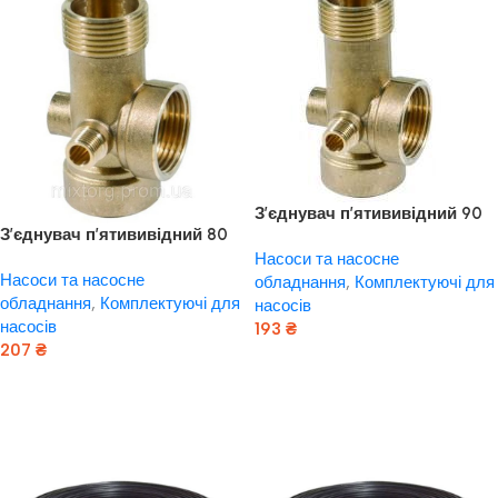
З’єднувач п’ятививідний 90
З’єднувач п’ятививідний 80
мм 1″ М×1″F×1″F×1/4″ M×1/4″F
мм 1″ М×1″F×1″F×1/4″M×1/4″F
Насоси та насосне
AQUATICA (779597)
Насоси та насосне
AQUATICA (779598)
обладнання
,
Комплектуючі для
обладнання
,
Комплектуючі для
насосів
насосів
193
₴
207
₴
Додати В Кошик
Додати В Кошик