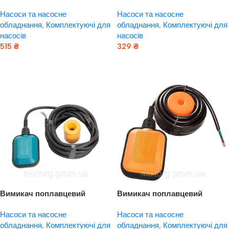
універсальний AQUATICA
універсальний кабель
Насоси та насосне
Насоси та насосне
(779667)
3м×0.75мм² з баластом
обладнання
,
Комплектуючі для
обладнання
,
Комплектуючі для
WETRON (779661)
насосів
насосів
515
₴
329
₴
Додати В Кошик
Додати В Кошик
Вимикач поплавцевий
Вимикач поплавцевий
універсальний AQUATICA
універсальний кабель 5
Насоси та насосне
Насоси та насосне
(779666)
м×0.75 мм2 з балонтом
обладнання
,
Комплектуючі для
обладнання
,
Комплектуючі для
WETRON (779662)