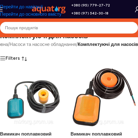
+380 (95) 779-27-72
Перейти до навігації
+380 (97) 542-30-18
Перейти до основного вмісту
Комплектуючі для насосів
овна
/
Насоси та насосне обладнання
/
Комплектуючі для насосів
Filters
Вимикач поплавковий
Вимикач поплавковий