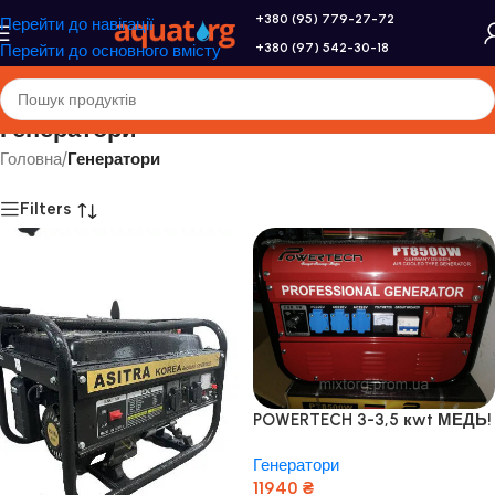
+380 (95) 779-27-72
Перейти до навігації
+380 (97) 542-30-18
Перейти до основного вмісту
Генератори
Головна
/
Генератори
Filters
POWERTECH 3-3,5 кwt МЕДЬ!
220/380v
Генератори
11940
₴