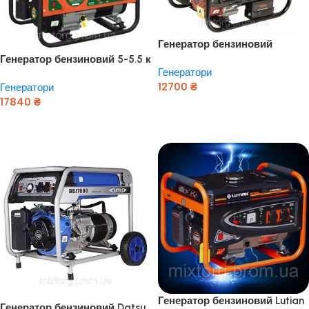
Генератор бензиновий
COVAX 3 кВт, Медь! (Турція
Генератор бензиновий 5-5.5 к
Генератори
Оригінал!!)
Вт 4-х тактний ручний запуск
12700
₴
Генератори
(GRAD)
17840
₴
Додати В Кошик
Додати В Кошик
Генератор бензиновий Lutian
Генератор бензиновий Datsu