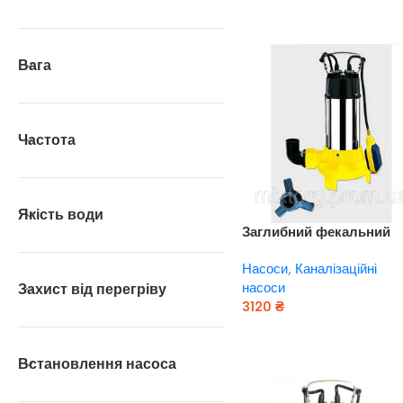
Вага
Частота
Якість води
Заглибний фекальний
насос EUROAQUA WQ — 
Насоси
,
Каналізаційні
— 8,5 — 0,45
насоси
Захист від перегріву
3120
₴
Додати В Кошик
Встановлення насоса