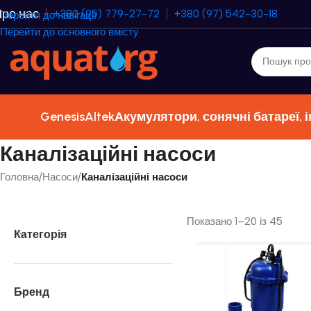
ро нас
+380 (95) 779-27-72
+380 (97) 542-30-18
Перейти до навігації
Перейти до основного вмісту
Genesis
Altek
Акумулятори, сонячні батареї, 
Каналізаційні насоси
Головна
/
Насоси
/
Каналізаційні насоси
Показано 1–20 із 45
Категорія
Бренд