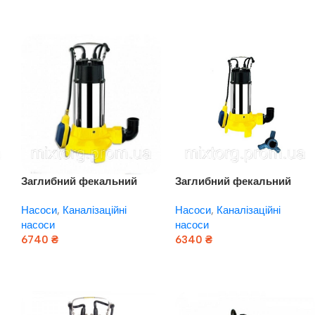
Заглибний фекальний
Заглибний фекальний
3
насос EUROAQUA WQ — 13
насос EUROAQUA WQ —
Насоси
,
Каналізаційні
Насоси
,
Каналізаційні
— 1,5 FURY
14,4 — 22 — 1,5
насоси
насоси
6740
₴
6340
₴
Додати В Кошик
Додати В Кошик