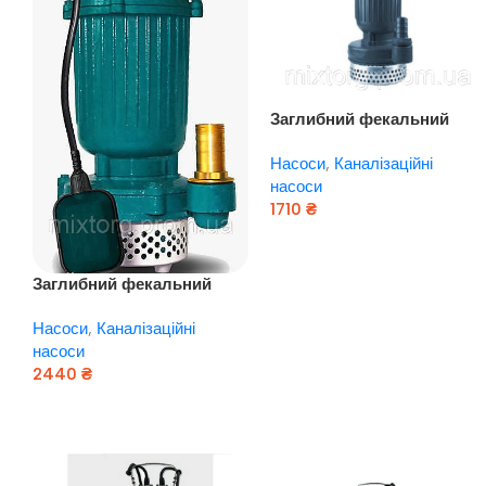
Заглибний фекальний
–
насос EUROAQUA QDZ 3 —
Насоси
,
Каналізаційні
10 — 0,37
насоси
1710
₴
Додати В Кошик
Заглибний фекальний
насос EUROAQUA QDX 6 —
Насоси
,
Каналізаційні
20 — 0,55
насоси
2440
₴
Додати В Кошик