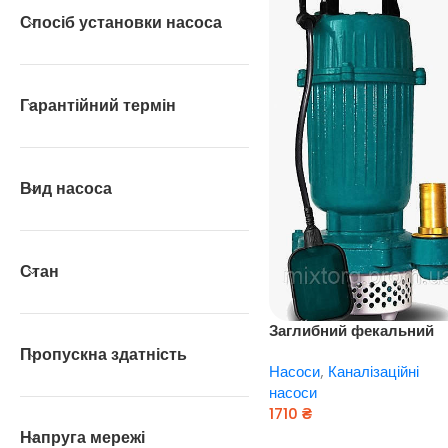
Спосіб установки насоса
Гарантійний термін
Вид насоса
Стан
Заглибний фекальний
насос EUROAQUA QDZ 3
Пропускна здатність
Насоси
,
Каналізаційні
10 — 0,37
насоси
1710
₴
Напруга мережі
Додати В Кошик