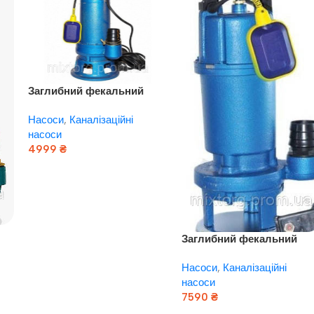
Заглибний фекальний
насос EUROAQUA WQ — 10
Насоси
,
Каналізаційні
— 10 — 0,75 з
насоси
подрібнювачем
4999
₴
Додати В Кошик
Заглибний фекальний
 —
насос EUROAQUA WQ — 1
Насоси
,
Каналізаційні
— 10 — 0,75 з
насоси
подрібнювачем
7590
₴