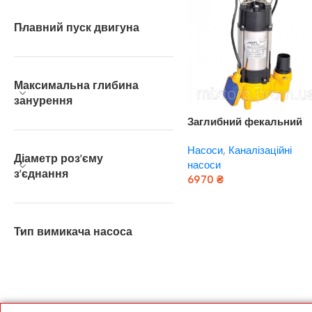
Плавний пуск двигуна
Максимальна глибина
занурення
Заглибний фекальний
насос EUROAQUA WQ —
Насоси
,
Каналізаційні
14,4 — 22 — 1,5
Діаметр роз’єму
насоси
з’єднання
6970
₴
Додати В Кошик
Тип вимикача насоса