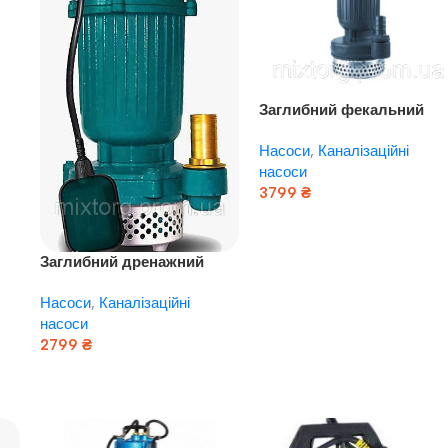
Заглибний фекальний
насос EUROAQUA QDX 6 
Насоси
,
Каналізаційні
22 – 0,75
насоси
3799
₴
Додати В Кошик
Заглибний дренажний
насос EUROAQUA QDX 16 –
Насоси
,
Каналізаційні
22 – 0,75
насоси
2799
₴
Додати В Кошик