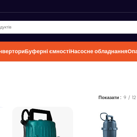
інвертори
Буферні ємності
Насосне обладнання
Оп
Показати
9
12