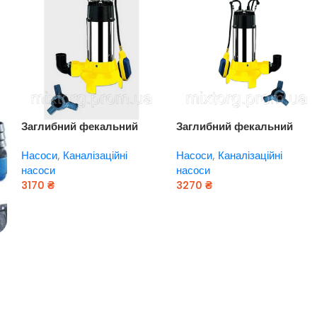
Заглибний фекальний
Заглибний фекальний
насос EUROAQUA WQ — 10
насос EUROAQUA WQ — 10
Насоси
,
Каналізаційні
Насоси
,
Каналізаційні
— 8 — 0,37
— 8 — 0,37
насоси
насоси
3170
₴
3270
₴
Додати В Кошик
Додати В Кошик
0