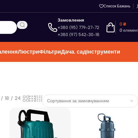
Список Бажань
Замовлення
0
₴
+380 (95) 779-27-72
0
елемен
+380 (97) 542-30-18
алення
Люстри
Фільтри
Дача, сад
Інструменти
18
24