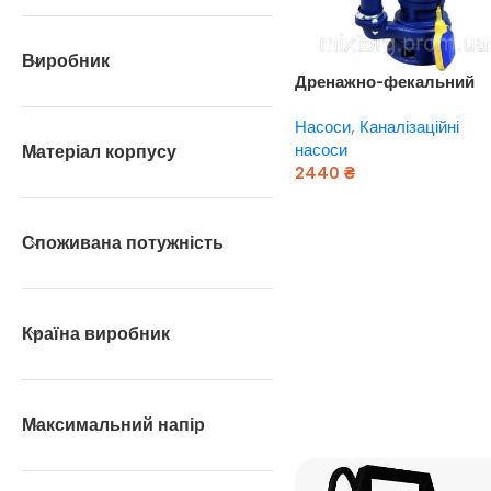
Виробник
Дренажно-фекальний
насос Werk WQD-12
Насоси
,
Каналізаційні
насоси
Матеріал корпусу
2440
₴
Додати В Кошик
Споживана потужність
Країна виробник
Максимальний напір