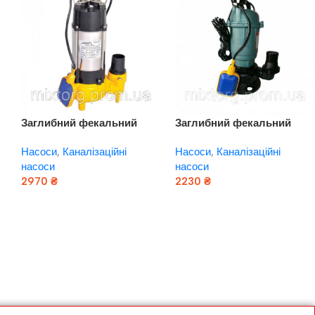
Заглибний фекальний
Заглибний фекальний
8
насос EUROAQUA WQ — 8
насос EUROAQUA WQD 1 –
Насоси
,
Каналізаційні
Насоси
,
Каналізаційні
— 7 — 0,18
1,1 A
насоси
насоси
2970
₴
2230
₴
Додати В Кошик
Додати В Кошик