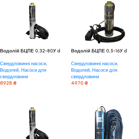
Водолій БЦПЕ 0,32-80У d
Водолій БЦПЕ 0,5-16У d
105мм кабель 80м
105мм кабель 16м
Свердловинні насоси
,
Свердловинні насоси
,
Водолей
,
Насоси для
Водолей
,
Насоси для
свердловини
свердловини
8928
₴
4970
₴
Додати В Кошик
Додати В Кошик