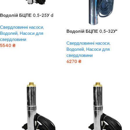
Водолій БЦПЕ 0,5-25У d
105мм кабель 25м
Свердловинні насоси
,
Водолій БЦПЕ 0,5-32У*
Водолей
,
Насоси для
вбудований конденсатор,
свердловини
Свердловинні насоси
,
кабель 32 м
5540
₴
Водолей
,
Насоси для
Додати В Кошик
свердловини
6270
₴
Додати В Кошик