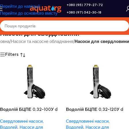
+380 (95) 779-27-72
Перейти до навігації
+380 (97) 542-30-18
Перейти до основного вмісту
Насоси для свердловини
ловна
/
Насоси та насосне обладнання
/
Насоси для свердловини
Filters
Водолій БЦПЕ 0,32-100У d
Водолій БЦПЕ 0,32-120У d
105мм кабель 100м
105мм кабель 120м
Свердловинні насоси
,
Свердловинні насоси
,
Водолей
,
Насоси для
Водолей
,
Насоси для