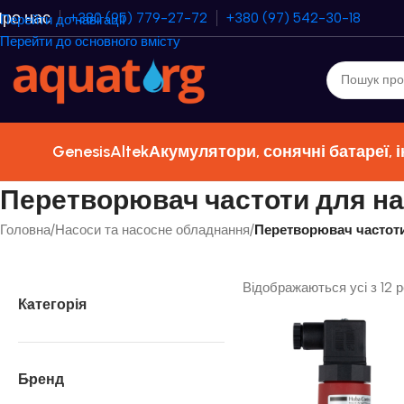
ро нас
+380 (95) 779-27-72
+380 (97) 542-30-18
Перейти до навігації
Перейти до основного вмісту
Genesis
Altek
Акумулятори, сонячні батареї, 
Перетворювач частоти для н
Головна
/
Насоси та насосне обладнання
/
Перетворювач частоти
Відображаються усі з 12 р
Категорія
Бренд