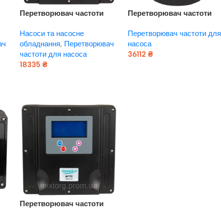
Перетворювач частоти
Перетворювач частоти
1
3~380В × 3 ~ 380 В до 4.0
3~400В × 3~400/230В 1.5
Насоси та насосне
Перетворювач частоти для
кВт з датчиком тиску
2.2кВт LEO 3.0 (779682)
ач
обладнання
,
Перетворювач
насоса
AQUATICA (779715)
частоти для насоса
36112
₴
18335
₴
Додати В Кошик
Додати В Кошик
Перетворювач частоти
3~400В × 3~400В до