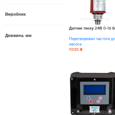
Виробник
Датчик тиску 24В 0-16 б
1/4″ LEO PS16 (779692)
Довжина, мм
Перетворювач частоти д
насоса
11330
₴
Додати В Кошик