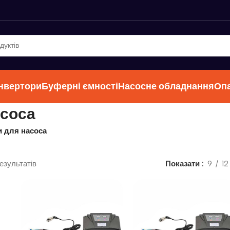
інвертори
Буферні ємності
Насосне обладнання
Оп
асоса
 для насоса
езультатів
Показати
9
12