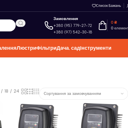
Список Бажань
Замовлення
0
₴
+380 (95) 779-27-72
0
елемен
+380 (97) 542-30-18
алення
Люстри
Фільтри
Дача, сад
Інструменти
18
24