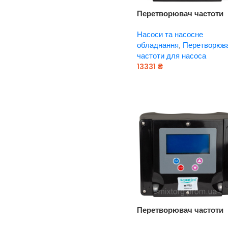
Перетворювач частоти
3~380В × 3 ~ 380 В до 1.
Насоси та насосне
кВт з датчиком тиску
обладнання
,
Перетворюв
AQUATICA (779712)
частоти для насоса
13331
₴
Додати В Кошик
Перетворювач частоти
3~400В × 3~400В до