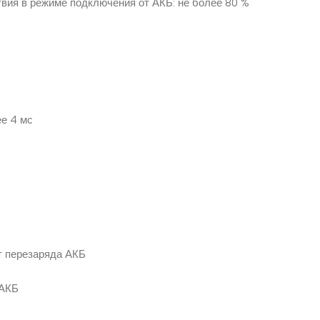
твия в режиме подключения от АКБ: не более 80 %
ее 4 мс
т перезаряда АКБ
 АКБ