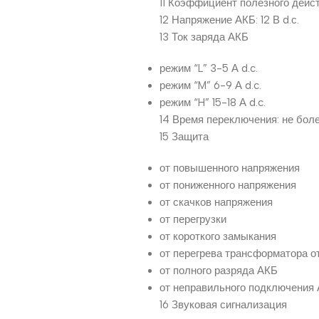
11 Коэффициент полезного дейс
12 Напряжение АКБ: 12 В d.с.
13 Ток заряда АКБ
режим “L” 3-5 А d.c.
режим “M” 6-9 А d.c.
режим “H” 15-18 А d.c.
14 Время переключения: не бол
15 Защита
от повышенного напряжения
от пониженного напряжения
от скачков напряжения
от перегрузки
от короткого замыкания
от перегрева трансформатора о
от полного разряда АКБ
от неправильного подключения
16 Звуковая сигнализация