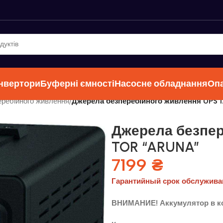
інвертори
Буферні ємності
Насосне обладнання
Оп
ребійного живлення
/
Джерела безперебійного живлення UPS
Джерела безпер
TOR “ARUNA”
7199
₴
Гарантийный срок обслуживан
ВНИМАНИЕ! Аккумулятор в к