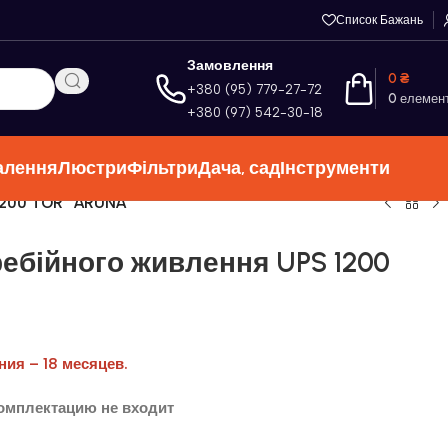
Список Бажань
Замовлення
0
₴
+380 (95) 779-27-72
0
елемен
+380 (97) 542-30-18
алення
Люстри
Фільтри
Дача, сад
Інструменти
 1200 TOR “ARUNA”
ебійного живлення UPS 1200
ия – 18 месяцев.
омплектацию не входит