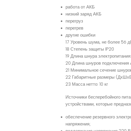
работа от АКБ
низкий заряд АКБ
перегруз
перегрев
другие ошибки
17 Уровень шума, не более 56 д
18 Степень защиты IP20
19 Длина шнура электропитания: 
20 Длина шнуров подключения А
21 Минимальное сечение шнуро
22 Габаритные размеры (ДхШхВ
23 Масса нетто: 10 кг
Источники бесперебойного пит
устройствами, которые предназ
обеспечение резервного элект
напряжения;
поддержания напряжения 220 В 