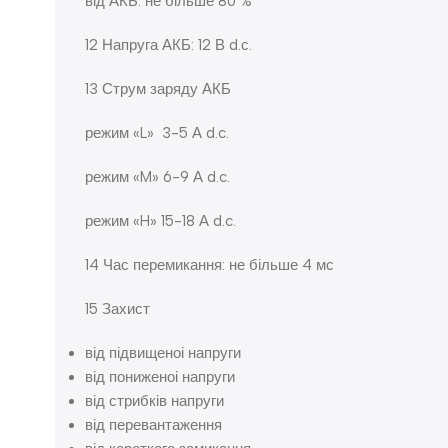
від АКБ: не більше 80 %
12 Напруга АКБ: 12 В d.с.
13 Струм заряду АКБ
режим «L» 3-5 А d.c.
режим «M» 6-9 А d.c.
режим «H» 15-18 А d.c.
14 Час перемикання: не більше 4 мс
15 Захист
від підвищеноі напруги
від пониженоі напруги
від стрибків напруги
від перевантаження