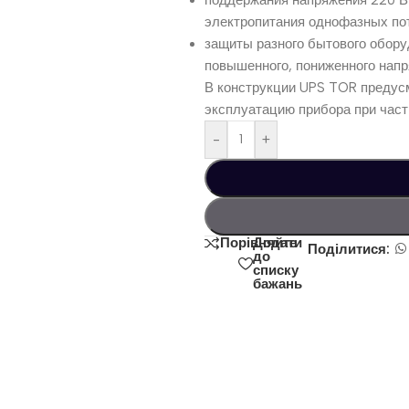
электропитания однофазных по
защиты разного бытового оборуд
повышенного, пониженного напр
В конструкции UPS TOR предусм
эксплуатацию прибора при част
-
+
Додати
Порівняйте
Поділитися:
до
списку
бажань