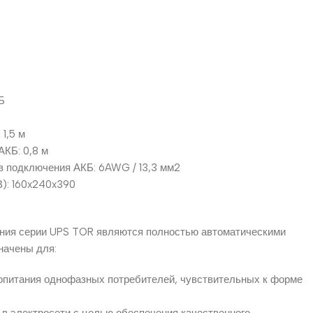
Б
1,5 м
КБ: 0,8 м
в подключения АКБ: 6AWG / 13,3 мм2
): 160x240x390
ания серии UPS TOR являются полностью автоматическими
начены для:
ропитания однофазных потребителей, чувствительных к форме
в электросети с целью обеспечения качественного