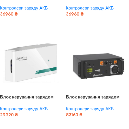
батарей Stromherz SM-800V-
батарей Stromherz SM-900V-
Контролери заряду АКБ
Контролери заряду АКБ
3,84kWh (GEN3)
2,3kWh/LCD (GEN3)
36960
₴
36960
₴
Додати В Кошик
Додати В Кошик
Блок керування зарядом
Блок керування зарядом
батарей Stromherz SMH-
батарей Stromherz SС-1000V-
Контролери заряду АКБ
Контролери заряду АКБ
800V-3,84kWh (GEN3) HOME
3,84kWh (GEN3) SUB
29920
₴
83160
₴
Додати В Кошик
Додати В Кошик