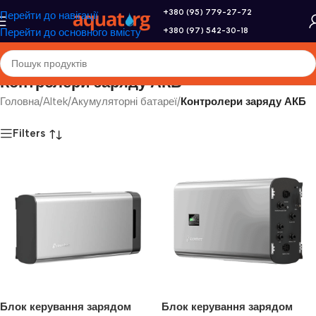
+380 (95) 779-27-72
Перейти до навігації
+380 (97) 542-30-18
Перейти до основного вмісту
Контролери заряду АКБ
Головна
/
Altek
/
Акумуляторні батареї
/
Контролери заряду АКБ
Filters
Блок керування зарядом
Блок керування зарядом