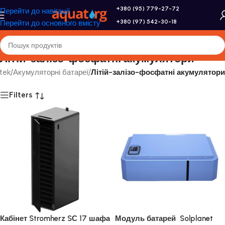
+380 (95) 779-27-72
Перейти до навігації
+380 (97) 542-30-18
Перейти до основного вмісту
Літій-залізо-фосфатні акумулятори
tek
/
Акумуляторні батареї
/
Літій-залізо-фосфатні акумулятори
Filters
Кабінет Stromherz SС 17 шафа
Модуль батарей Solplanet