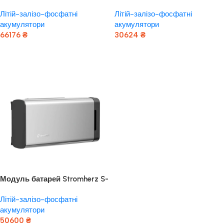
для акумуляторних батарей
Ai-HB G2 2,56kWh LiFePo4
Літій-залізо-фосфатні
Літій-залізо-фосфатні
акумулятори
акумулятори
66176
₴
30624
₴
Додати В Кошик
Додати В Кошик
Модуль батарей Stromherz S-
24 3,84kWh LiFePo4 (GEN3)
Літій-залізо-фосфатні
акумулятори
50600
₴