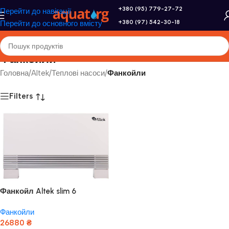
+380 (95) 779-27-72
Перейти до навігації
+380 (97) 542-30-18
Перейти до основного вмісту
Фанкойли
Головна
/
Altek
/
Теплові насоси
/
Фанкойли
Filters
Фанкойл Altek slim 6
Фанкойли
26880
₴