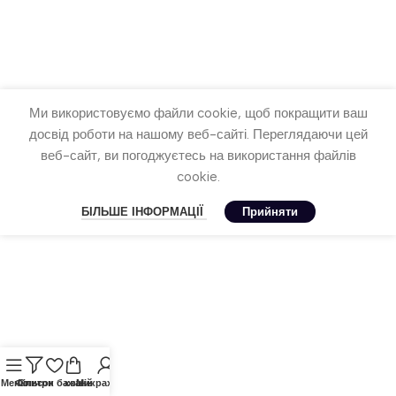
Додати В Кошик
Ми використовуємо файли cookie, щоб покращити ваш
досвід роботи на нашому веб-сайті. Переглядаючи цей
веб-сайт, ви погоджуєтесь на використання файлів
cookie.
БІЛЬШЕ ІНФОРМАЦІЇ
Прийняти
Меню
Фільтри
Список бажань
кошик
Мій рахунок