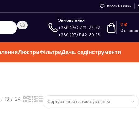
Список Бажань
Замовлення
0
₴
+380 (95) 779-27-72
0
елемен
+380 (97) 542-30-18
алення
Люстри
Фільтри
Дача, сад
Інструменти
18
24