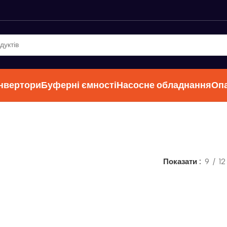
інвертори
Буферні ємності
Насосне обладнання
Оп
Показати
9
12