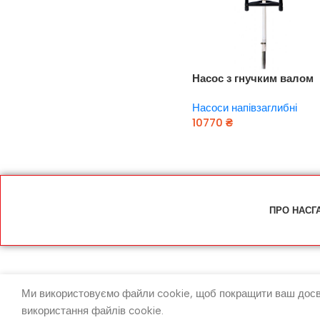
Насос з гнучким валом
40м 0.75кВт Hmax 91м
Насоси напівзаглибні
Qmax 30л/хв LEO
10770
₴
(772604)
Додати В Кошик
ПРО НАС
Г
Ми використовуємо файли cookie, щоб покращити ваш досві
використання файлів cookie.