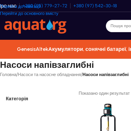
ро нас
+380 (95) 779-27-72
+380 (97) 542-30-18
Перейти до навігації
Перейти до основного вмісту
Genesis
Altek
Акумулятори, сонячні батареї, 
Насоси напівзаглибні
Головна
/
Насоси та насосне обладнання
/
Насоси напівзаглибні
Показано один результат
Категорія