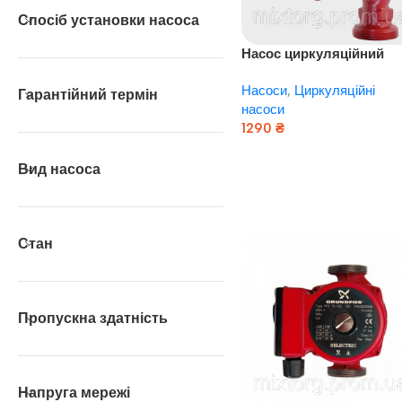
Спосіб установки насоса
Насос циркуляційний
EUROAQUA GPS 25 — 6 S
Насоси
,
Циркуляційні
180
Гарантійний термін
насоси
1290
₴
Додати В Кошик
Вид насоса
Стан
Пропускна здатність
Напруга мережі