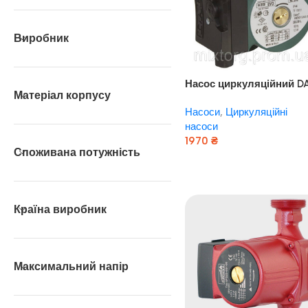
Виробник
Насос циркуляційний D
Матеріал корпусу
VA 55 / 180 оригінал
Насоси
,
Циркуляційні
ІТАЛІЯ
насоси
1970
₴
Споживана потужність
Додати В Кошик
Країна виробник
Максимальний напір