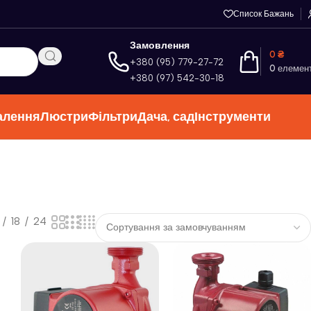
Список Бажань
Замовлення
0
₴
+380 (95) 779-27-72
0
елемен
+380 (97) 542-30-18
алення
Люстри
Фільтри
Дача, сад
Інструменти
18
24