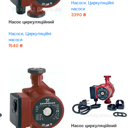
Насоси
,
Циркуляційні
180 (Данія)
насоси
3390
₴
Насос циркуляційний
Додати В Кошик
Grundfos — UPS 20/60 —
Насоси
,
Циркуляційні
130 (Сербія) МЕДЬ!
насоси
1540
₴
Додати В Кошик
Насос циркуляційний