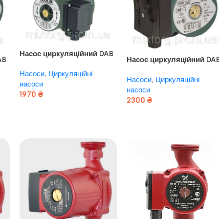
Насос циркуляційний DAB
AB
Насос циркуляційний DA
VA 55/80 Оригінал! Італія
VA 60 / 180
Насоси
,
Циркуляційні
Насоси
,
Циркуляційні
насоси
насоси
1970
₴
2300
₴
Додати В Кошик
Додати В Кошик