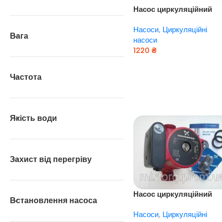
Насос циркуляційний
Grundfos — UPS 15/60 
Насоси
,
Циркуляційні
130
Вага
насоси
1220
₴
Додати В Кошик
Частота
Якість води
Захист від перегріву
Насос циркуляційний
Встановлення насоса
Grundfos — UPS 25 / 80
Насоси
,
Циркуляційні
180 (Сербія)