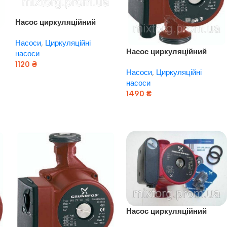
Насос циркуляційний
Grundfos — UPS 15/40 —
Насоси
,
Циркуляційні
130
Насос циркуляційний
насоси
Grundfos — UPS 15/40 —
1120
₴
Насоси
,
Циркуляційні
130 (Сербія) МЕДЬ!
Додати В Кошик
насоси
1490
₴
Додати В Кошик
Насос циркуляційний
Grundfos — UPS 25 / 80 —