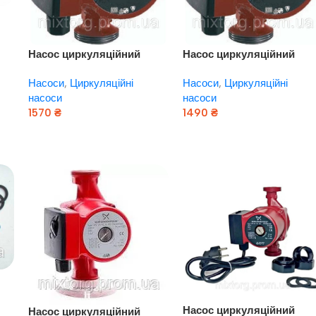
—
Насос циркуляційний
Насос циркуляційний
Grundfos — UPS 15/60 —
Grundfos — UPS 20/40 —
Насоси
,
Циркуляційні
Насоси
,
Циркуляційні
130 (Сербія!) МЕДЬ!
130 (Сербія) МЕДЬ!
насоси
насоси
1570
₴
1490
₴
Додати В Кошик
Додати В Кошик
 —
Насос циркуляційний
Насос циркуляційний