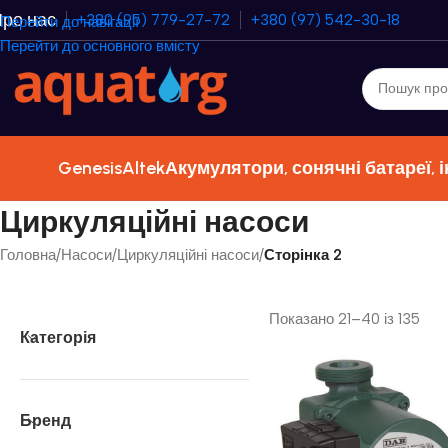
ро нас
+380 (95) 779-27-72
+380 (97) 542-30-18
Перейти до навігації
Перейти до основного вмісту
Genesis
Altek
Акумулятори, сонячні батареї, 
Циркуляційні насоси
Головна
/
Насоси
/
Циркуляційні насоси
/
Сторінка 2
Показано 21–40 із 135
Категорія
Бренд