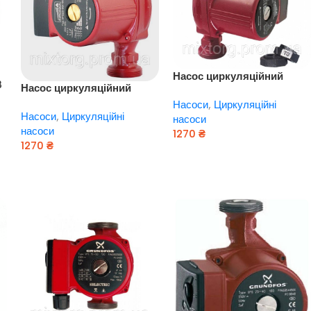
Насос циркуляційний
B
Насос циркуляційний
EUROAQUA GPS 25 — 4 S /
EUROAQUA GPS 25 — 4 S /
Насоси
,
Циркуляційні
180
Насоси
,
Циркуляційні
180
насоси
насоси
1270
₴
1270
₴
Додати В Кошик
Додати В Кошик