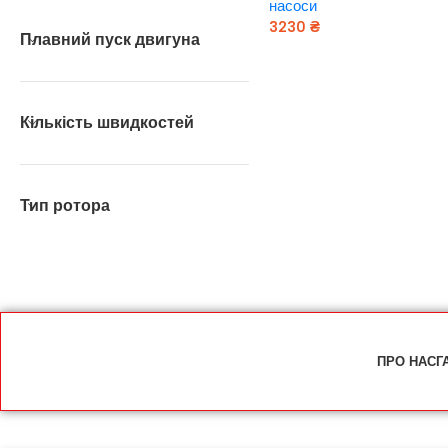
насоси
3230
₴
Плавний пуск двигуна
Додати В Кошик
Кількість швидкостей
Тип ротора
ПРО НАС
Г