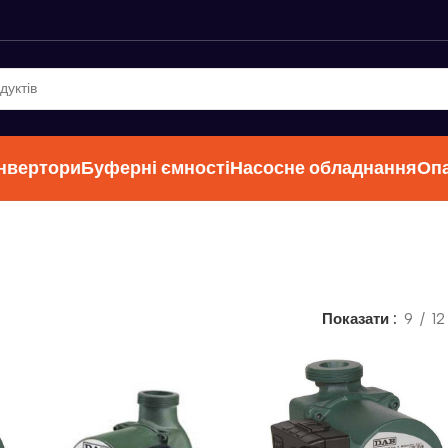
інвертори
Буферні ємності
Насосне обладнання
Оп
Показати
9
12