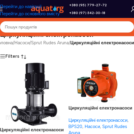
+380 (95) 779-27-72
Перейти до навігації
+380 (97) 542-30-18
Перейти до основного вмісту
Циркуляційні електронасоси
оловна
/
Насоси
/
Sprut Rudes Aruna
/
Циркуляційні електронасоси
Filters
Циркуляційні електронасоси
Насоси плюс обладнання
Циркуляційні електронасоси
,
BPS 20-12S
BPS20
,
Насоси
,
Sprut Rudes
Циркуляційні електронасоси
Aruna