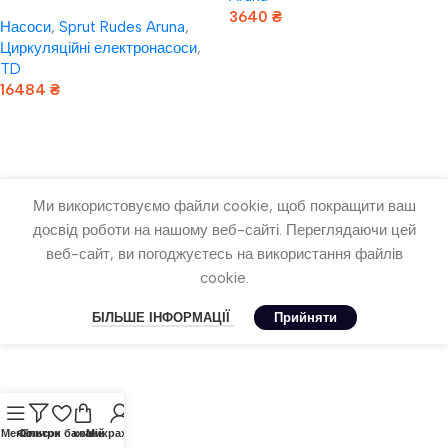
VARNA TD32-25/2DWHC
3640
₴
Насоси
,
Sprut Rudes Aruna
,
(220V)
Додати В Кошик
Циркуляційні електронасоси
,
TD
16484
₴
Додати В Кошик
Ми використовуємо файли cookie, щоб покращити ваш
досвід роботи на нашому веб-сайті. Переглядаючи цей
веб-сайт, ви погоджуєтесь на використання файлів
cookie.
БІЛЬШЕ ІНФОРМАЦІЇ
Прийняти
Меню
Фільтри
Список бажань
кошик
Мій рахунок