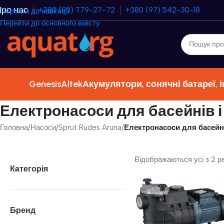
ро нас
+380 (95) 779-27-72
+380 (97) 542-30-18
Перейти до навігації
Перейти до основного вмісту
Genesis
Altek
Акумулятори, сонячні батареї, 
Електронасоси для басейнів і
Головна
/
Насоси
/
Sprut Rudes Aruna
/
Електронасоси для басейні
Відображаються усі з 2 р
Категорія
Бренд