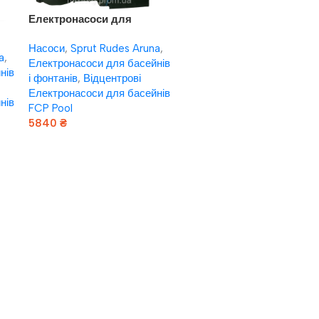
Електронасоси для
басейнів Насоси плюс
Насоси
,
Sprut Rudes Aruna
,
обладнання FCP 750 Pool
a
,
ol
Електронасоси для басейнів
нів
і фонтанів
,
Відцентрові
Електронасоси для басейнів
нів
FCP Pool
5840
₴
Додати В Кошик