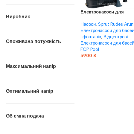
Електронасоси для
Виробник
басейнів Насоси плюс
Насоси
,
Sprut Rudes Arun
обладнання FCP 1100 Po
Електронасоси для басей
і фонтанів
,
Відцентрові
Споживана потужність
Електронасоси для басей
FCP Pool
5900
₴
Додати В Кошик
Максимальний напір
Оптимальний напір
Об ємна подача