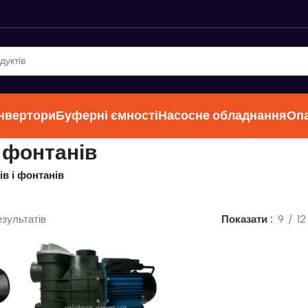
інвертори
Буферні ємності
Насосне обладнання
Оп
 фонтанів
в і фонтанів
езультатів
Показати
9
12