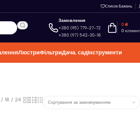
Список Бажань
Замовлення
0
₴
+380 (95) 779-27-72
0
елемен
+380 (97) 542-30-18
алення
Люстри
Фільтри
Дача, сад
Інструменти
18
24