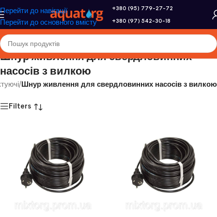
+380 (95) 779-27-72
Перейти до навігації
+380 (97) 542-30-18
Перейти до основного вмісту
Шнур живлення для свердловинних
насосів з вилкою
туючі
/
Шнур живлення для свердловинних насосів з вилкою
Filters