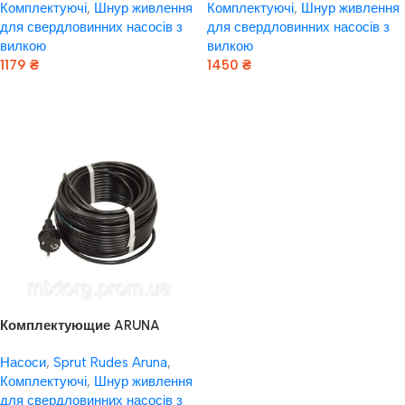
Комплектуючі
,
Шнур живлення
Комплектуючі
,
Шнур живлення
вилкою 3 × 1,0мм2 – 40м
вилкою 3 × 1,0мм2 – 50м
для свердловинних насосів з
для свердловинних насосів з
вилкою
вилкою
1179
₴
1450
₴
Додати В Кошик
Додати В Кошик
Комплектующие ARUNA
Шнур живлення для
Насоси
,
Sprut Rudes Aruna
,
свердловинних насосів з
Комплектуючі
,
Шнур живлення
вилкою 3 × 1,5мм2 – 40м
для свердловинних насосів з