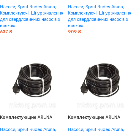
Шнур живлення для
Шнур живлення для
Насоси
,
Sprut Rudes Aruna
,
Насоси
,
Sprut Rudes Aruna
,
свердловинних насосів з
свердловинних насосів з
Комплектуючі
,
Шнур живлення
Комплектуючі
,
Шнур живлення
вилкою 3 × 1,0мм2 – 20м
вилкою 3 × 1,0мм2 – 30м
для свердловинних насосів з
для свердловинних насосів з
вилкою
вилкою
637
₴
909
₴
Додати В Кошик
Додати В Кошик
Комплектующие ARUNA
Комплектующие ARUNA
Шнур живлення для
Шнур живлення для
Насоси
,
Sprut Rudes Aruna
,
Насоси
,
Sprut Rudes Aruna
,
свердловинних насосів з
свердловинних насосів з