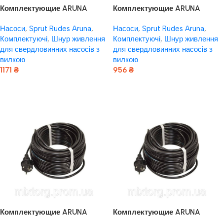
Комплектующие ARUNA
Комплектующие ARUNA
Шнур живлення для
Шнур живлення для
Насоси
,
Sprut Rudes Aruna
,
Насоси
,
Sprut Rudes Aruna
,
свердловинних насосів з
свердловинних насосів з
Комплектуючі
,
Шнур живлення
Комплектуючі
,
Шнур живлення
вилкою 3 × 0,75мм2 – 50м
вилкою 3 × 0,75мм2 – 40м
для свердловинних насосів з
для свердловинних насосів з
вилкою
вилкою
1171
₴
956
₴
Додати В Кошик
Додати В Кошик
Комплектующие ARUNA
Комплектующие ARUNA