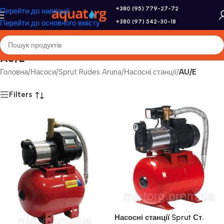
+380 (95) 779-27-72
Перейти до навігації
+380 (97) 542-30-18
Перейти до основного вмісту
AU/E
Головна
/
Насоси
/
Sprut Rudes Aruna
/
Насосні станції
/
AU/E
Filters
Насосні станції Sprut Ст.