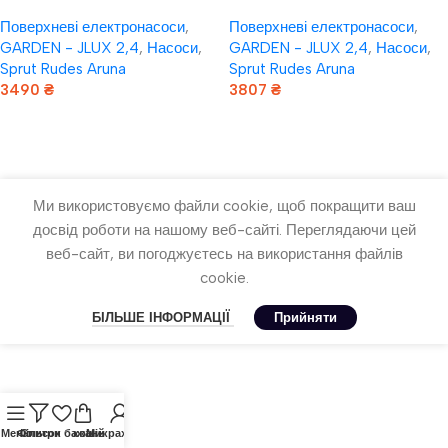
Насоси плюс обладнання
Насоси плюс обладнання
Поверхневі електронасоси
,
Поверхневі електронасоси
,
Garden-JLUX 2,4-30/1,1
Garden-JLUX 2,4-30/1,3
GARDEN - JLUX 2,4
,
Насоси
,
GARDEN - JLUX 2,4
,
Насоси
,
Sprut Rudes Aruna
Sprut Rudes Aruna
3490
₴
3807
₴
Додати В Кошик
Додати В Кошик
Ми використовуємо файли cookie, щоб покращити ваш
досвід роботи на нашому веб-сайті. Переглядаючи цей
веб-сайт, ви погоджуєтесь на використання файлів
cookie.
БІЛЬШЕ ІНФОРМАЦІЇ
Прийняти
Меню
Фільтри
Список бажань
кошик
Мій рахунок