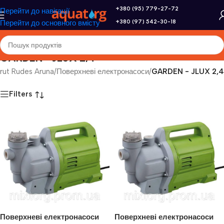
+380 (95) 779-27-72
Перейти до навігації
+380 (97) 542-30-18
Перейти до основного вмісту
GARDEN - JLUX 2,4
rut Rudes Aruna
/
Поверхневі електронасоси
/
GARDEN - JLUX 2,4
Filters
Поверхневі електронасоси
Поверхневі електронасоси