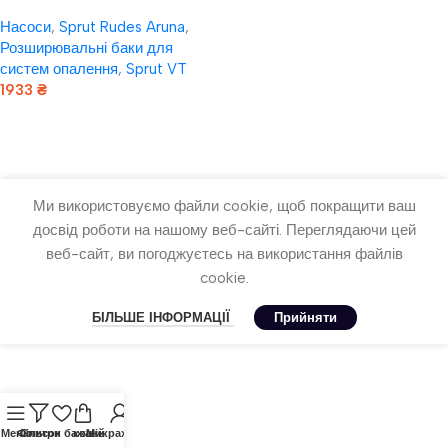
систем опалення Sprut VT50
Насоси
,
Sprut Rudes Aruna
,
Розширювальні баки для
систем опалення
,
Sprut VT
1933
₴
Додати В Кошик
Ми використовуємо файли cookie, щоб покращити ваш
досвід роботи на нашому веб-сайті. Переглядаючи цей
веб-сайт, ви погоджуєтесь на використання файлів
cookie.
БІЛЬШЕ ІНФОРМАЦІЇ
Прийняти
Меню
Фільтри
Список бажань
кошик
Мій рахунок