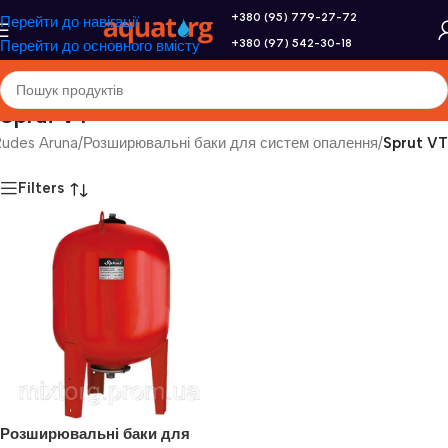
+380 (95) 779-27-72
Перейти до навігації
+380 (97) 542-30-18
Перейти до основного вмісту
Sprut VT
Rudes Aruna
/
Розширювальні баки для систем опалення
/
Sprut VT
Filters
Розширювальні баки для