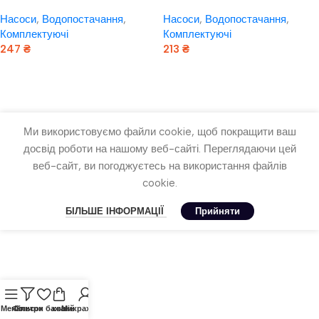
1/4M/1F/23/1/2/90 “rudes”
¾”/90 rudes
Насоси
,
Водопостачання
,
Насоси
,
Водопостачання
,
Комплектуючі
Комплектуючі
247
₴
213
₴
Додати В Кошик
Додати В Кошик
Ми використовуємо файли cookie, щоб покращити ваш
досвід роботи на нашому веб-сайті. Переглядаючи цей
веб-сайт, ви погоджуєтесь на використання файлів
cookie.
БІЛЬШЕ ІНФОРМАЦІЇ
Прийняти
Меню
Фільтри
Список бажань
кошик
Мій рахунок