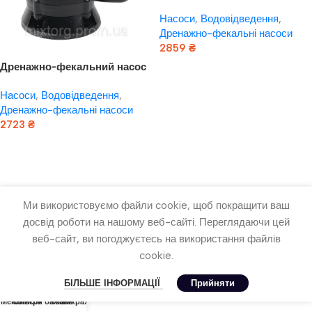
FECALUS1000F “rudes”
Насоси
,
Водовідведення
,
Дренажно-фекальні насоси
2859
₴
Дренажно-фекальний насос
Додати В Кошик
FECALUS1000 “rudes”
Насоси
,
Водовідведення
,
Дренажно-фекальні насоси
2723
₴
Додати В Кошик
Ми використовуємо файли cookie, щоб покращити ваш
досвід роботи на нашому веб-сайті. Переглядаючи цей
веб-сайт, ви погоджуєтесь на використання файлів
cookie.
БІЛЬШЕ ІНФОРМАЦІЇ
Прийняти
Меню
Фільтри
Список бажань
кошик
Мій рахунок