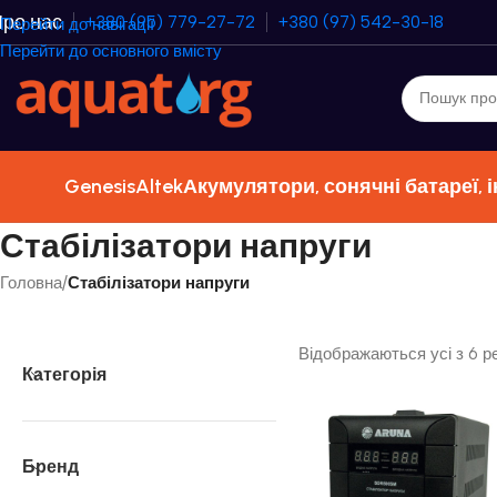
ро нас
+380 (95) 779-27-72
+380 (97) 542-30-18
Перейти до навігації
Перейти до основного вмісту
Genesis
Altek
Акумулятори, сонячні батареї, 
Стабілізатори напруги
Головна
/
Стабілізатори напруги
Відображаються усі з 6 р
Категорія
Бренд