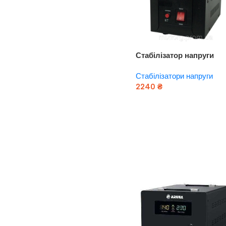
Стабілізатор напруги
“ARUNA” SDR 1000 SM (
Стабілізатори напруги
Вт)
2240
₴
Додати В Кошик