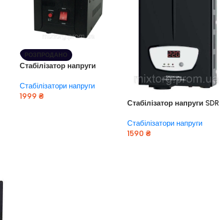
РОЗПРОДАНО
600
Стабілізатор напруги
“ARUNA” SDR 500 SM (300
Стабілізатори напруги
Вт)
1999
₴
Стабілізатор напруги SDR
Читати Далі
1000 WALL (600 Вт)
Стабілізатори напруги
“ARUNA”
1590
₴
Додати В Кошик