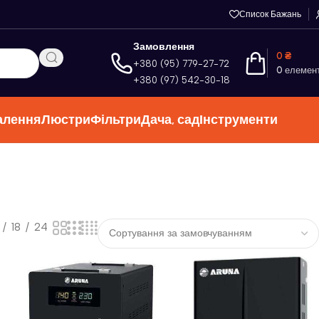
Список Бажань
Замовлення
0
₴
+380 (95) 779-27-72
0
елемен
+380 (97) 542-30-18
алення
Люстри
Фільтри
Дача, сад
Інструменти
18
24