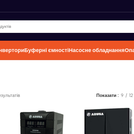
інвертори
Буферні ємності
Насосне обладнання
Оп
езультатів
Показати
9
12