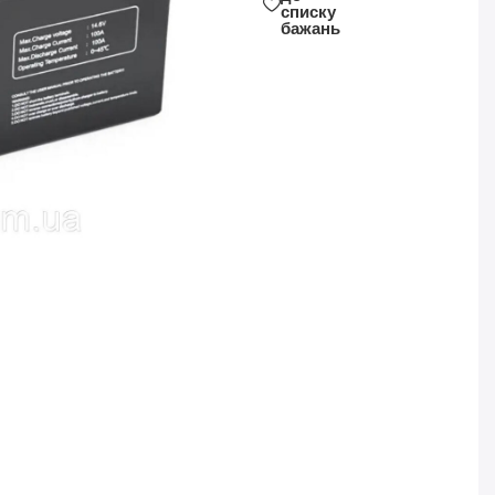
списку
бажань