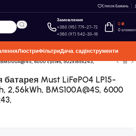
Список Бажань
Замовлення
0
₴
+380 (95) 779-27-72
0
елемен
+380 (97) 542-30-18
алення
Люстри
Фільтри
Дача, сад
Інструменти
, BMS100A@4S, 6000 cycles, 502x185x243,
батарея Must LiFePO4 LP15-
Ah, 2,56kWh, BMS100A@4S, 6000
43,