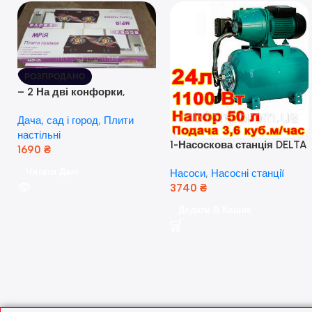
РОЗПРОДАНО
– 2 На дві конфорки,
скляна поверхня, з п’єзо-
Дача, сад і город
,
Плити
розпалюванням.
настільні
1-Насоскова станція DELTA
1690
₴
JET 100 A (a) (24 Літра, 1.1
Читати Далі
Насоси
,
Насосні станції
кВт) ( Польща)
3740
₴
Додати В Кошик