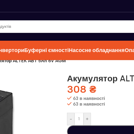
інвертори
Буферні ємності
Насосне обладнання
Оп
лятор ALTEK ABT 5Аh 6V AGM
Акумулятор ALT
308
₴
63 в наявності
63 в наявності
-
+