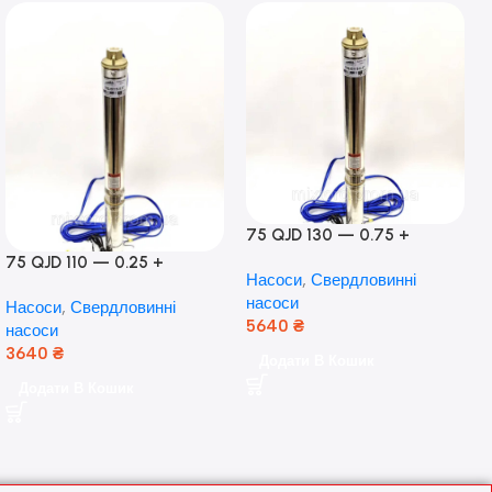
75 QJD 130 — 0.75 +
контроль боксу,Польща!
75 QJD 110 — 0.25 +
Насоси
,
Свердловинні
контроль бокс Польща!
насоси
Насоси
,
Свердловинні
Мідь!
5640
₴
насоси
3640
₴
Додати В Кошик
Додати В Кошик