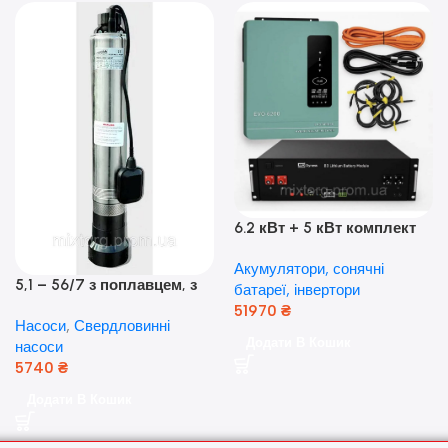
6.2 кВт + 5 кВт комплект
резервного живлення|
Акумулятори, сонячні
Гібридний інвертор Anern
5,1 – 56/7 з поплавцем, з
батареї, інвертори
та акумулятор Dyness, 50А
нижнім забором води
51970
₴
Насоси
,
Свердловинні
(оригінал Польща)
Додати В Кошик
насоси
5740
₴
Додати В Кошик