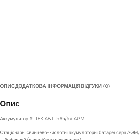
ОПИС
ДОДАТКОВА ІНФОРМАЦІЯ
ВІДГУКИ (0)
Опис
Аккумулятор ALTEK ABT-5Аh/6V AGM
Стаціонарні свинцево-кислотні акумуляторні батареї серії AGM,
– буферний (з постійним підзарядом).