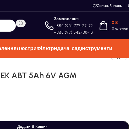
Список Бажань
Замовлення
0
₴
+380 (95) 779-27-72
0
елемен
+380 (97) 542-30-18
алення
Люстри
Фільтри
Дача, сад
Інструменти
EK ABT 5Аh 6V AGM
Додати В Кошик