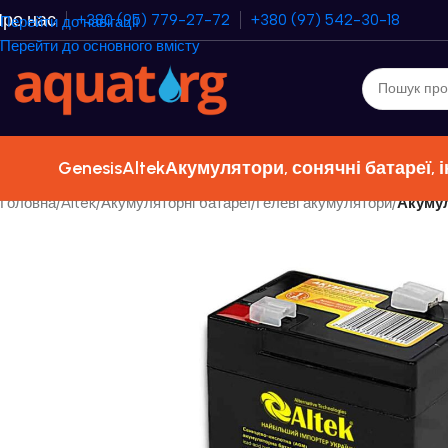
ро нас
+380 (95) 779-27-72
+380 (97) 542-30-18
Перейти до навігації
Перейти до основного вмісту
Genesis
Altek
Акумулятори, сонячні батареї, 
Головна
/
Altek
/
Акумуляторні батареї
/
Гелеві акумулятори
/
Акуму