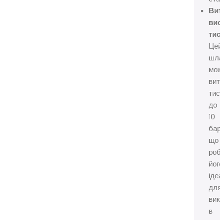
Ви
ви
тис
Це
шл
мо
ви
тис
до
10
бар
що
ро
йог
ід
дл
ви
в