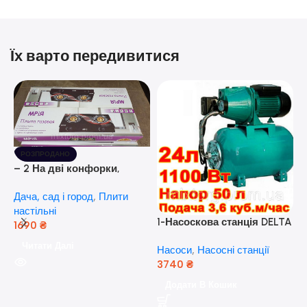
Їх варто передивитися
РОЗПРОДАНО
– 2 На дві конфорки,
скляна поверхня, з п’єзо-
Дача, сад і город
,
Плити
розпалюванням.
настільні
1-Насоскова станція DELTA
1690
₴
JET 100 A (a) (24 Літра, 1.1
Читати Далі
Насоси
,
Насосні станції
кВт) ( Польща)
3740
₴
5
Додати В Кошик
н
Н
(