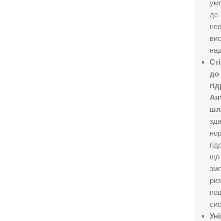
ум
де
не
ви
над
Сті
до
гід
Ан
шл
зд
но
гід
що
зм
ри
по
сис
Ун