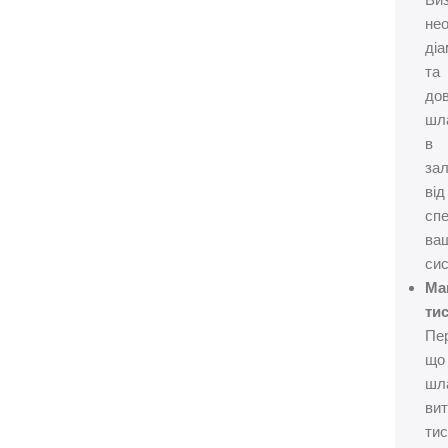
Ви
не
діа
та
до
шл
в
за
від
сп
ва
сис
Ма
тис
Пе
що
шл
ви
тис