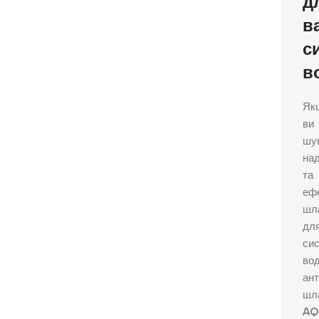
д
в
с
в
Як
ви
шу
над
та
еф
шл
дл
си
во
ант
шл
AQ