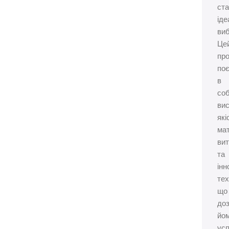
ст
ід
ви
Це
пр
по
в
соб
ви
які
мат
вит
та
інн
тех
що
до
йо
ус