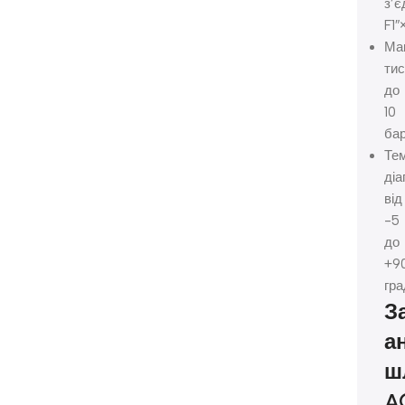
з’є
F1″
Ма
тис
до
10
ба
Те
діа
від
-5
до
+9
гра
З
а
ш
A