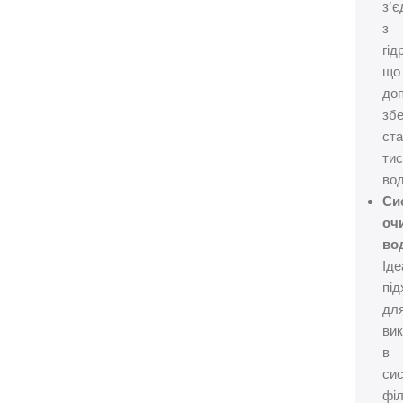
з’є
з
гі
що
до
збе
ст
тис
вод
Си
оч
во
Ід
під
дл
ви
в
си
філ