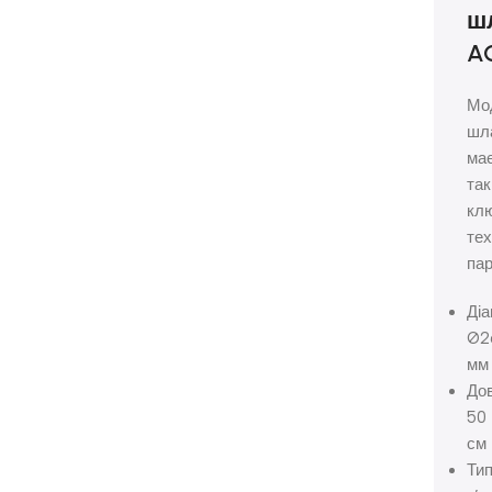
ш
A
Мо
шл
ма
так
кл
тех
па
Діа
Ø2
мм
До
50
см
Ти