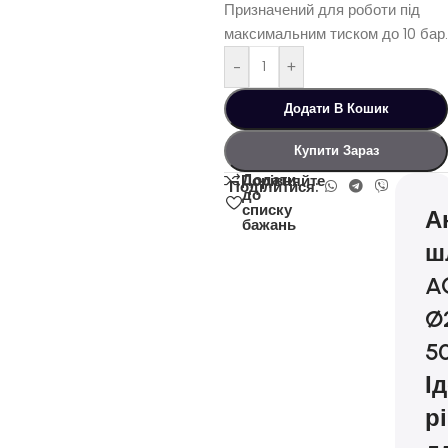
Призначений для роботи під
максимальним тиском до 10 бар.
-
+
Додати В Кошик
Купити Зараз
Додати
Порівняйте
Поділитися:
до
списку
А
бажань
ш
A
Ø
5
І
р