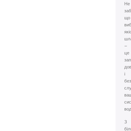
Не
заб
що
виб
які
шл
–
це
за
дов
і
без
сл
ва
си
во
З
бі