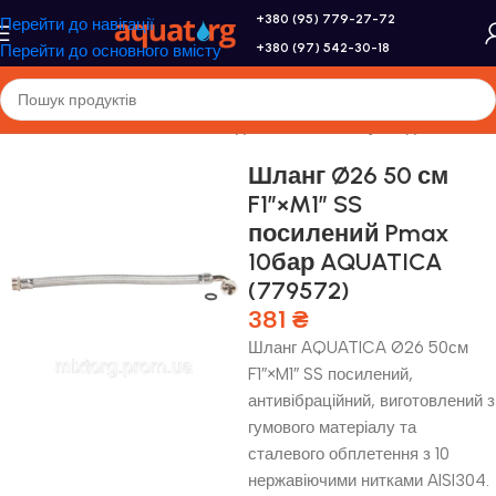
+380 (95) 779-27-72
Перейти до навігації
+380 (97) 542-30-18
Перейти до основного вмісту
оловна
/
Насоси та насосне обладнання
/
Комплектуючі для насосів
Шланг Ø26 50 см
F1″×M1″ SS
посилений Pmax
10бар AQUATICA
(779572)
381
₴
Шланг AQUATICA Ø26 50см
F1″×M1″ SS посилений,
антивібраційний, виготовлений з
гумового матеріалу та
сталевого обплетення з 10
нержавіючими нитками AISI304.