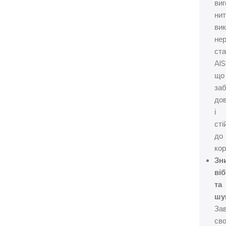
ви
ни
ви
не
ст
AIS
що
за
дов
і
сті
до
кор
Зн
ві
та
шу
За
сво