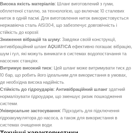
Висока якість матеріалів:
Шланг виготовлений з гуми,
обплетеної сталлю, за технологією, що включає 10 сталевих
ниток в одній пасмі. Для виготовлення ниток використовується
нержавіюча сталь AISI304, що забезпечує довговічність і
стійкість до корозії.
Зниження вібрацій та шуму:
Завдяки своїй конструкції,
антивібраційний шланг
AQUATICA
ефективно погашає вібрацію,
шум і гул, які можуть виникати в системах водопостачання та
насосних станціях.
Витримує високий тиск:
Цей шланг може витримувати тиск до
10 бар, що робить його ідеальним для використання в умовах,
де необхідна висока надійність.
Стійкість до гідроударів:
Антивібраційний шланг
здатний
нормалізувати гідроудари, що зменшує ризик пошкодження
системи.
Універсальне застосування:
Підходить для підключення
гідроакумулятора до насоса, а також для використання в
системах очищення води.
Технічні характеристики