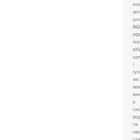
кон
ант
шл
AQ
еф
по
віб
шу
і
гул
які
мо
ви
в
си
во
та
на
ста