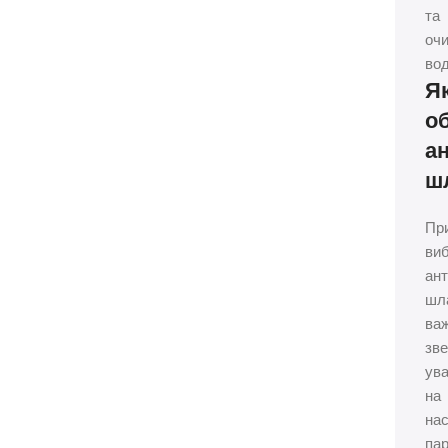
та
оч
вод
Я
о
а
ш
Пр
виб
ант
шл
ва
зв
ува
на
нас
па