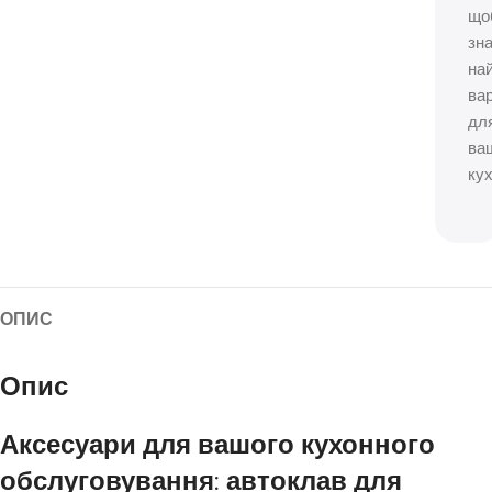
що
зн
на
вар
дл
ва
кух
ОПИС
Опис
Аксесуари для вашого кухонного
обслуговування:
автоклав для