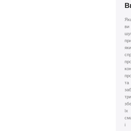
В
Як
ви
шу
при
як
сп
пр
ко
пр
та
за
тр
зб
їх
см
і