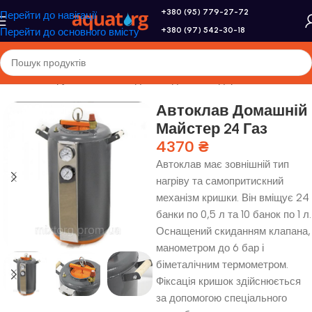
+380 (95) 779-27-72
Перейти до навігації
+380 (97) 542-30-18
Перейти до основного вмісту
Головна
/
Інструменти та обладнання для господарства
/
Автоклави
Автоклав Домашній
Майстер 24 Газ
4370
₴
Автоклав має зовнішній тип
нагріву та самопритискний
механізм кришки. Він вміщує 24
банки по 0,5 л та 10 банок по 1 л.
Оснащений скиданням клапана,
манометром до 6 бар і
біметалічним термометром.
Фіксація кришок здійснюється
за допомогою спеціального