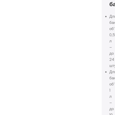
б
Дл
ба
об
0,
л
–
до
24
шт
Дл
ба
об
1
л
–
до