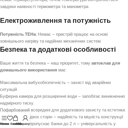
завдяки наявності термометра та манометра.
Електроживлення та потужність
Потужність ТЕНа:
Немає – пристрій працює на основі
зовнішнього нагріву та надійних механічних систем.
Безпека та додаткові особливості
Ваше життя та безпека – наш пріоритет, тому
автоклав для
домашнього використання
має:
Максимальна вибухобезпечність – захист від аварійних
ситуацій.
Буферна камера для розширення води – запобігає виникненню
надмірного тиску.
Пофарбований всередині для додаткового захисту та естетики.
Зварний шов з двох сторін – надійність та міцність конструкції.
Горловина, що пропускає банки до 2 л – універсальність у
писок бажань
Меню
кошик
Мій рахунок