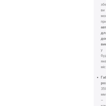
збе
ви
мо
пр
ав
дл
до
ви
у
бу
як
міс
Га
ро
35
мм
–
ко