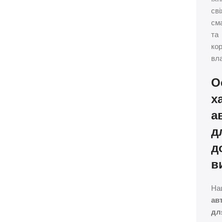
сві
см
та
кор
вла
О
х
а
д
д
в
На
ав
дл