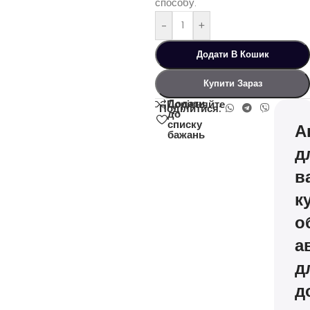
способу.
-
+
Додати В Кошик
Купити Зараз
Додати
Порівняйте
Поділитися:
до
списку
А
бажань
д
в
к
о
а
д
д