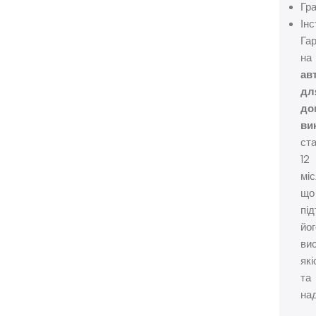
Гр
Інс
Гар
на
ав
дл
до
ви
ст
12
міс
що
пі
йо
ви
які
та
над