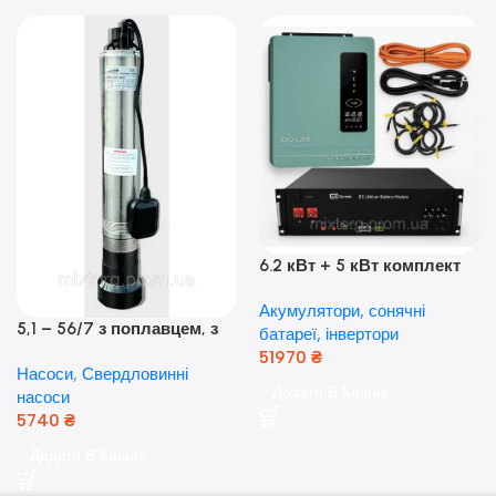
6.2 кВт + 5 кВт комплект
резервного живлення|
Акумулятори, сонячні
Гібридний інвертор Anern
5,1 – 56/7 з поплавцем, з
батареї, інвертори
та акумулятор Dyness, 50А
нижнім забором води
51970
₴
Насоси
,
Свердловинні
(оригінал Польща)
Додати В Кошик
насоси
5740
₴
Додати В Кошик