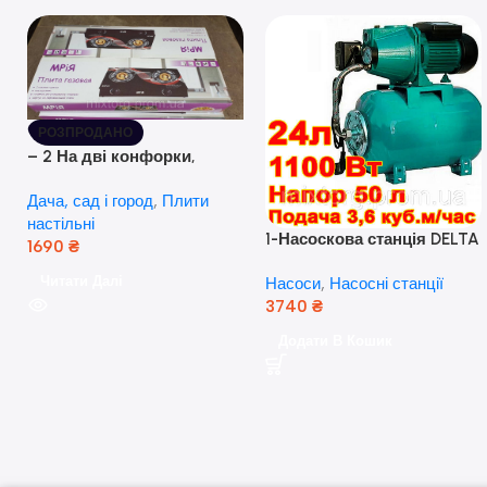
РОЗПРОДАНО
– 2 На дві конфорки,
скляна поверхня, з п’єзо-
Дача, сад і город
,
Плити
розпалюванням.
настільні
1-Насоскова станція DELTA
1690
₴
JET 100 A (a) (24 Літра, 1.1
Читати Далі
Насоси
,
Насосні станції
кВт) ( Польща)
3740
₴
Додати В Кошик