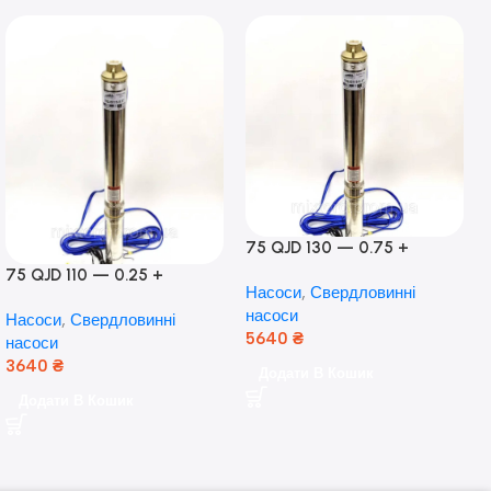
75 QJD 130 — 0.75 +
контроль боксу,Польща!
75 QJD 110 — 0.25 +
Насоси
,
Свердловинні
контроль бокс Польща!
насоси
Насоси
,
Свердловинні
Мідь!
5640
₴
насоси
3640
₴
Додати В Кошик
Додати В Кошик