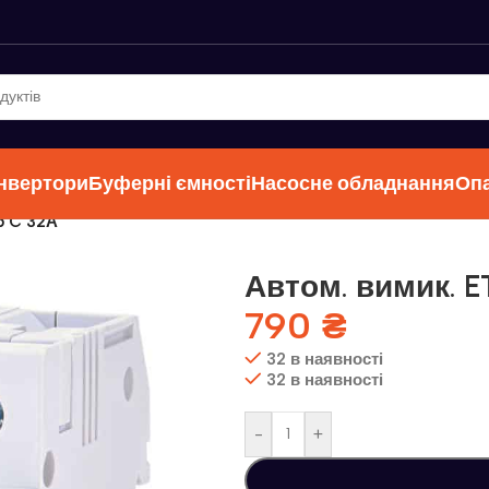
інвертори
Буферні ємності
Насосне обладнання
Оп
p C 32А
Автом. вимик. E
790
₴
32 в наявності
32 в наявності
-
+