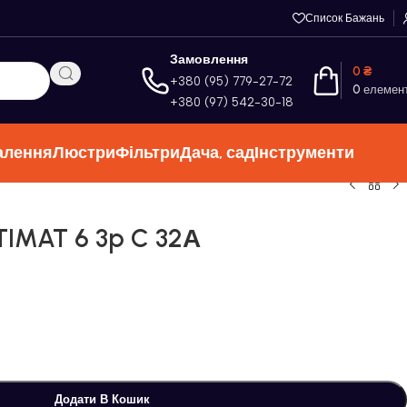
Список Бажань
Замовлення
0
₴
+380 (95) 779-27-72
0
елемен
+380 (97) 542-30-18
алення
Люстри
Фільтри
Дача, сад
Інструменти
TIMAT 6 3p C 32А
Додати В Кошик