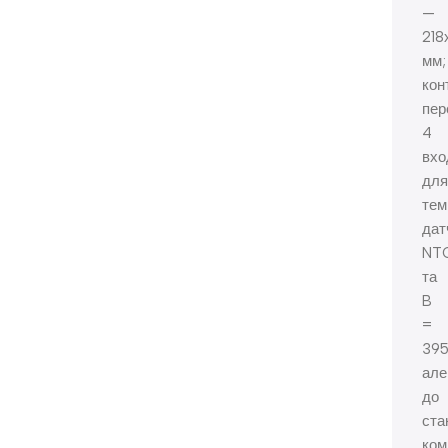
—
218
мм;
кон
пер
4
вхо
дл
тем
дат
NT
та
B
=
395
але
до
ста
ком