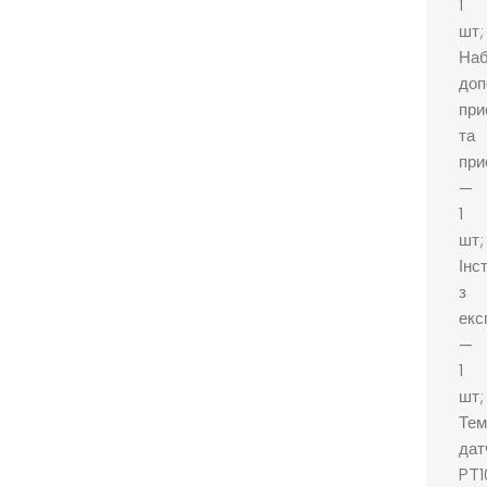
1
шт;
Наб
доп
при
та
при
—
1
шт;
Інс
з
екс
—
1
шт;
Тем
дат
PT1