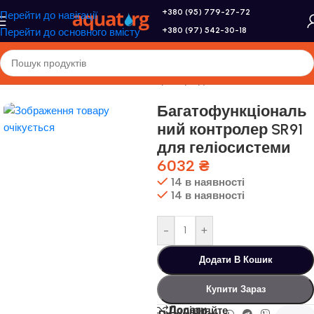
+380 (95) 779-27-72
Перейти до навігації
+380 (97) 542-30-18
Перейти до основного вмісту
Головна
/
Altek
/
Геліосистеми
/
Контролери для геліосистем
Багатофункціональ
ний контролер SR91
для геліосистеми
6032
₴
14 в наявності
14 в наявності
-
+
Додати В Кошик
Купити Зараз
Додати
Порівняйте