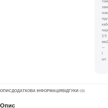
том
зам
пов
під
каб
пер
2.5
мм
—
1
шт.
ОПИС
ДОДАТКОВА ІНФОРМАЦІЯ
ВІДГУКИ (0)
Опис