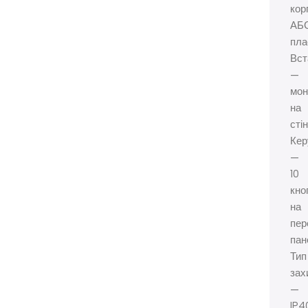
кор
АБ
пла
Вст
—
мон
на
стін
Кер
—
10
кно
на
пер
пан
Тип
зах
—
IP4