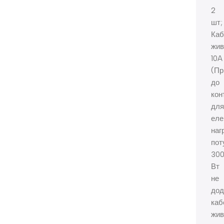
2
шт;
Каб
жив
10A
(Пр
до
кон
дл
еле
наг
пот
30
Вт
не
дод
каб
жив