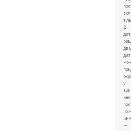
пос
вкл
тіл
2
дат
реш
два
дат
мо
при
окр
у
вип
нео
пос
Кон
SR9
—