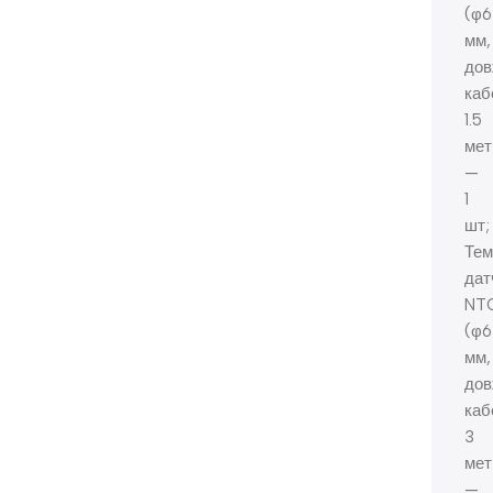
(φ6
мм,
дов
каб
1.5
мет
—
1
шт;
Тем
дат
NT
(φ6
мм,
дов
каб
3
мет
—