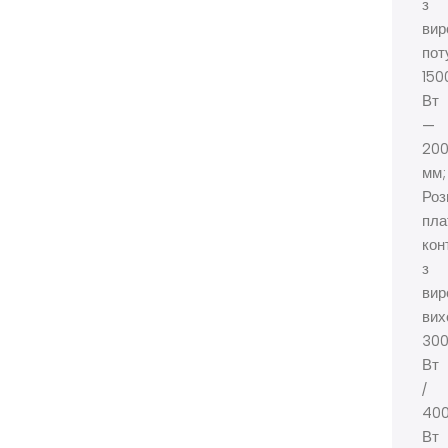
з
вир
пот
150
Вт
—
200
мм;
Роз
пла
кон
з
вир
вих
30
Вт
/
40
Вт