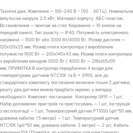
Технічні дані: Живлення — 100-240 В ~ (50 … 60 Гц); Номінальна
імпульсна напруга: 2,5 кВт; Матеріал корпусу: АБС‐пластик;
Встановлення — монтаж на стіні; Керування — 10 кнопок на
передній панелі; Тип захисту — IP40; Потужність електричного
нагрівача — 1500 Вт або 3000 Вт/4000 Вт; Розмір дисплея —
120х120х23 мм; Розмір плати контролера з виробленою
потужністю 1500 Вт — 200х140х43 мм; Розмір плати контролера
з виробленим виходом 3000 Вт / 4000 Вт — 218х165х55
мм; ПРИМІТКА:В контролері передбачено 4 входи для
температурних датчиків NTC10K та B = 3950, але до
стандартного комплекту постачання включені тільки 2 датчики;
решту два датчики можна придбати окремо, у випадку
необхідності. Комплект постачання: Контролер SR91 — 1 шт;
Набір допоміжних пристроїв та пристосувань — 1 шт; Інструкція
з експлуатації — 1 шт; Температурний датчик PT1000 (φ6*50 мм,
довжина кабелю: 1.5 метри) — 1 шт; Температурний датчик
NTC10K (φ6*50 мм, довжина кабелю: 3 метри) — 2 шт; Кабель
живлення 10A (Примітка: до контролера для електричного