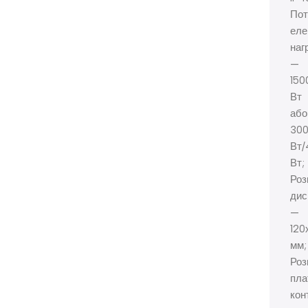
Пот
еле
наг
—
150
Вт
або
30
Вт/
Вт;
Роз
дис
—
120
мм;
Роз
пла
кон