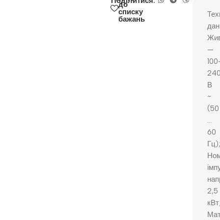
Поділитися:
до
списку
Тех
бажань
дані
Жи
—
100
24
В
~
(50
…
60
Гц)
Ном
імп
нап
2,5
кВт
Мат