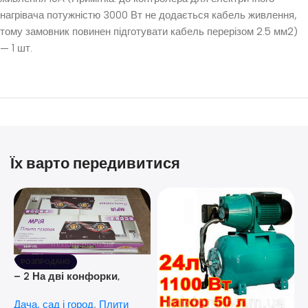
нагрівача потужністю 3000 Вт не додається кабель живлення,
тому замовник повинен підготувати кабель перерізом 2.5 мм2)
— 1 шт.
Їх варто передивитися
РОЗПРОДАНО
– 2 На дві конфорки,
скляна поверхня, з п’єзо-
Дача, сад і город
,
Плити
розпалюванням.