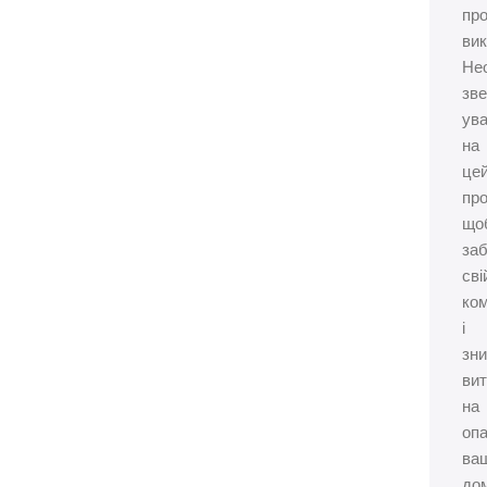
про
вик
Не
зве
ува
на
це
про
що
за
сві
ко
і
зн
ви
на
оп
ва
дом