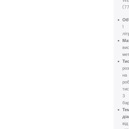
WE
(77
Об
1
літ
Ма
вис
ме
Тис
ро
на
ро
тис
3
ба
Те
діа
від