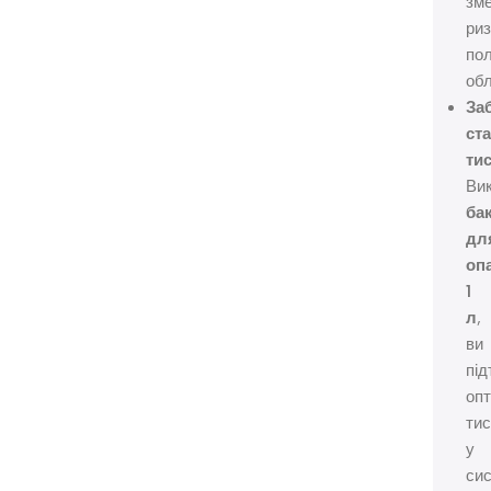
зм
риз
по
об
За
ст
тис
Ви
ба
дл
оп
1
л
,
ви
під
оп
тис
у
сис