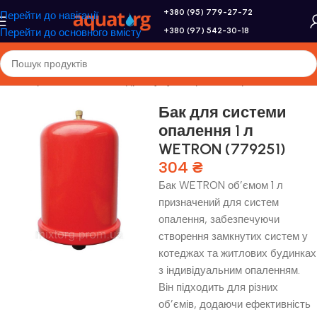
+380 (95) 779-27-72
Перейти до навігації
+380 (97) 542-30-18
Перейти до основного вмісту
я
/
Розширювальні бачки і гідроакумулятори
/
Розширювальні бачки
Бак для системи
опалення 1 л
WETRON (779251)
304
₴
Бак WETRON об’ємом 1 л
призначений для систем
опалення, забезпечуючи
створення замкнутих систем у
котеджах та житлових будинках
з індивідуальним опаленням.
Він підходить для різних
об’ємів, додаючи ефективність