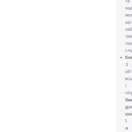
та
над
мат
що
за
тр
тер
сл
Ко
З
об
всь
1
літ
ба
дл
оп
1
л