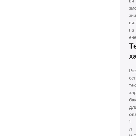
ви
зм
зни
ви
на
ене
Т
х
Ро
осн
тех
ха
ба
дл
оп
1
л