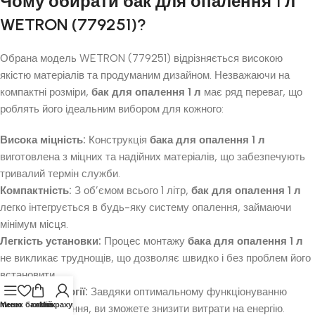
Чому обирати
бак для опалення 1 л
WETRON (779251)?
Обрана модель WETRON (779251) відрізняється високою
якістю матеріалів та продуманим дизайном. Незважаючи на
компактні розміри,
бак для опалення 1 л
має ряд переваг, що
роблять його ідеальним вибором для кожного:
Висока міцність:
Конструкція
бака для опалення 1 л
виготовлена з міцних та надійних матеріалів, що забезпечують
тривалий термін служби.
Компактність:
З об’ємом всього 1 літр,
бак для опалення 1 л
легко інтегрується в будь-яку систему опалення, займаючи
мінімум місця.
Легкість установки:
Процес монтажу
бака для опалення 1 л
не викликає труднощів, що дозволяє швидко і без проблем його
встановити.
Економія енергії:
Завдяки оптимальному функціонуванню
писок бажань
Меню
кошик
Мій рахунок
системи опалення, ви зможете знизити витрати на енергію.