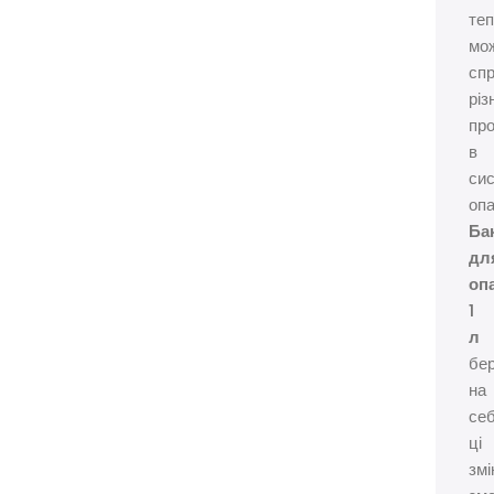
теп
мо
сп
різ
пр
в
сис
опа
Ба
дл
оп
1
л
бе
на
се
ці
змі