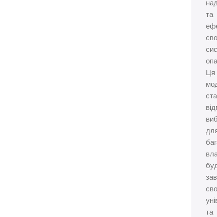
над
та
еф
сво
си
опа
Ця
мо
ст
від
ви
дл
баг
вла
буд
за
сво
уні
та