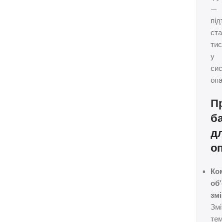
—
пі
ста
тис
у
сис
опа
П
б
д
о
Ко
об
змі
Змі
те