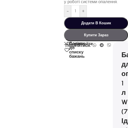
у роботі системи опалення.
-
+
Додати В Кошик
Купити Зараз
Додати
Порівняйте
Поділитися:
до
списку
Б
бажань
д
о
1
л
W
(7
І