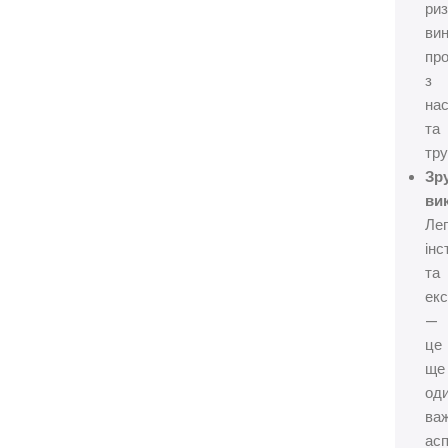
риз
ви
пр
з
на
та
тр
Зр
ви
Лег
інс
та
екс
—
це
ще
од
ва
асп