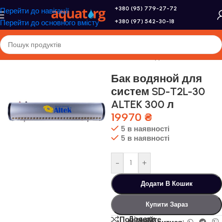
+380 (95) 779-27-72
Перейти до навігації
+380 (97) 542-30-18
Перейти до основного вмісту
Головна
/
Altek
/
Геліосистеми
/
Запасні частини для геліосистем
Бак водяной для
систем SD-T2L-30
ALTEK 300 л
19970
₴
5 в наявності
5 в наявності
-
+
Додати В Кошик
Купити Зараз
Додати
Порівняйте