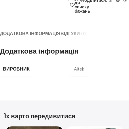
Поділитися:
до
списку
бажань
ДОДАТКОВА ІНФОРМАЦІЯ
ВІДГУКИ (0)
Додаткова інформація
ВИРОБНИК
Altek
Їх варто передивитися