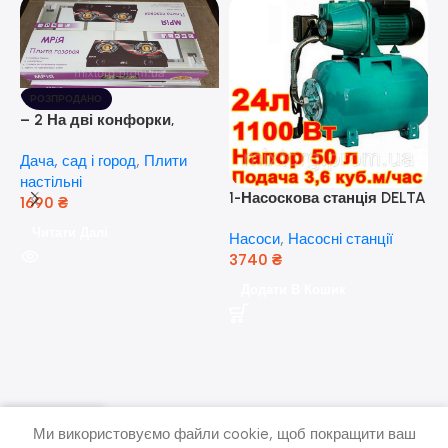
РОЗПРОДАНО
– 2 На дві конфорки,
скляна поверхня, з п’єзо-
Дача, сад і город
,
Плити
розпалюванням.
настільні
1-Насоскова станція DELTA
1690
₴
JET 100 A (a) (24 Літра, 1.1
Читати Далі
Насоси
,
Насосні станції
кВт) ( Польща)
3740
₴
5
Додати В Кошик
н
Н
(
н
Ми використовуємо файли cookie, щоб покращити ваш
писок бажань
Меню
кошик
Мій рахунок