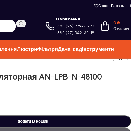
Список Бажань
Замовлення
0
₴
+380 (95) 779-27-72
0
елемен
+380 (97) 542-30-18
алення
Люстри
Фільтри
Дача, сад
Інструменти
ляторная AN-LPB-N-48100
Додати В Кошик