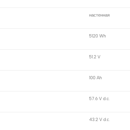
настенная
5120 Wh
51.2 V
100 Ah
57.6 V d.c.
43.2 V d.с.