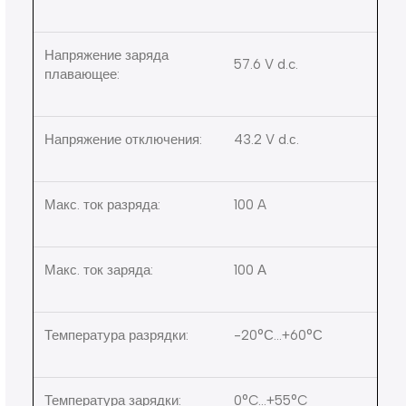
Напряжение заряда
57.6 V d.c.
плавающее:
Напряжение отключения:
43.2 V d.с.
Макс. ток разряда:
100 A
Макс. ток заряда:
100 А
Температура разрядки:
-20°С…+60°С
Температура зарядки:
0°C…+55°C