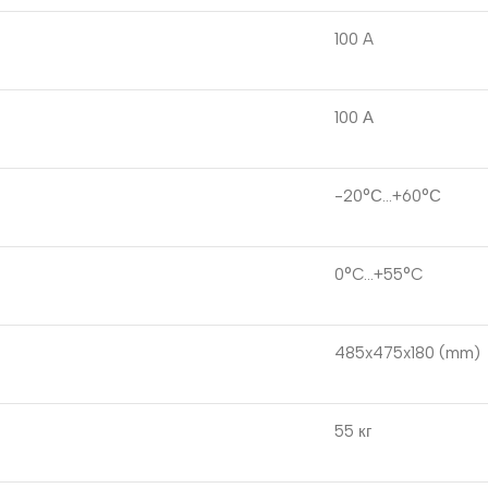
100 A
100 А
-20°С…+60°С
0°C…+55°C
485x475x180
(mm)
55 кг