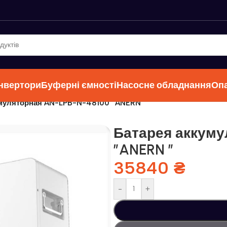
інвертори
Буферні ємності
Насосне обладнання
Оп
муляторная AN-LPB-N-48100 ”ANERN ”
Батарея аккуму
”ANERN ”
35840
₴
-
+