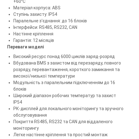
+60°C
Матеріал корпуса: ABS
Ступінь захисту: IP54
Паралельне з'єднання: до 16 блоків
Інтерфейси: RS485, RS232, CAN
Настінне кріплення
Гарантія: 12 місяців
Переваги моделі
Високий ресурс понад 6000 циклів заряд-розряд
Вбудована BMS з захистом від перезаряду, повного
розряду, перевантаження, короткого замикання та
високої/низької температури
Модульність з паралельним підключенням до 16
блоків
Широкий діапазон робочих температур та захист
IP54
РК-дисплей для локального моніторингу та зручного
обслуговування
Покриття RS485, RS232 та CAN для віддаленого
моніторингу
Легке настінне кріплення та простий монтаж