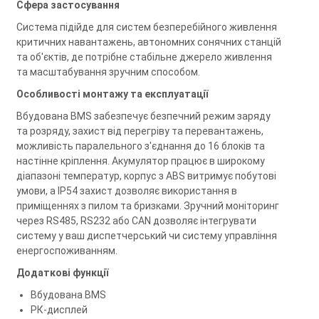
Сфера застосування
Система підійде для систем безперебійного живлення
критичних навантажень, автономних сонячних станцій
та об'єктів, де потрібне стабільне джерело живлення
та масштабування зручним способом.
Особливості монтажу та експлуатації
Вбудована BMS забезпечує безпечний режим заряду
та розряду, захист від перегріву та перевантажень,
можливість паралельного з'єднання до 16 блоків та
настінне кріплення. Акумулятор працює в широкому
діапазоні температур, корпус з ABS витримує побутові
умови, а IP54 захист дозволяє використання в
приміщеннях з пилом та бризками. Зручний моніторинг
через RS485, RS232 або CAN дозволяє інтегрувати
систему у ваш диспетчерський чи систему управління
енергоспоживанням.
Додаткові функції
Вбудована BMS
РК-дисплей