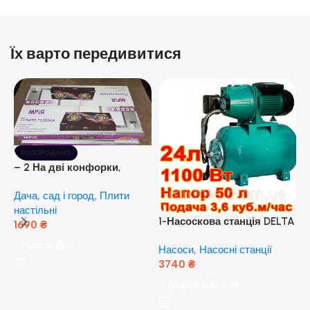
Їх варто передивитися
РОЗПРОДАНО
– 2 На дві конфорки,
скляна поверхня, з п’єзо-
Дача, сад і город
,
Плити
розпалюванням.
настільні
1-Насоскова станція DELTA
1690
₴
JET 100 A (a) (24 Літра, 1.1
Читати Далі
Насоси
,
Насосні станції
кВт) ( Польща)
3740
₴
5
Додати В Кошик
н
Н
(