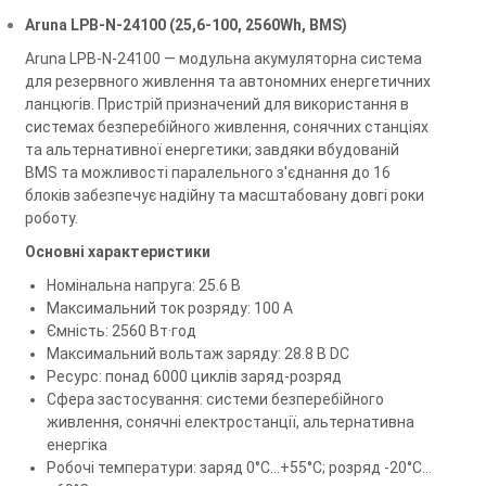
Aruna LPB-N-24100 (25,6-100, 2560Wh, BMS)
Aruna LPB-N-24100 — модульна акумуляторна система
для резервного живлення та автономних енергетичних
ланцюгів. Пристрій призначений для використання в
системах безперебійного живлення, сонячних станціях
та альтернативної енергетики; завдяки вбудованій
BMS та можливості паралельного з'єднання до 16
блоків забезпечує надійну та масштабовану довгі роки
роботу.
Основні характеристики
Номінальна напруга: 25.6 В
Максимальний ток розряду: 100 А
Ємність: 2560 Вт·год
Максимальний вольтаж заряду: 28.8 В DC
Ресурс: понад 6000 циклів заряд-розряд
Сфера застосування: системи безперебійного
живлення, сонячні електростанції, альтернативна
енергіка
Робочі температури: заряд 0°C…+55°C; розряд -20°C…