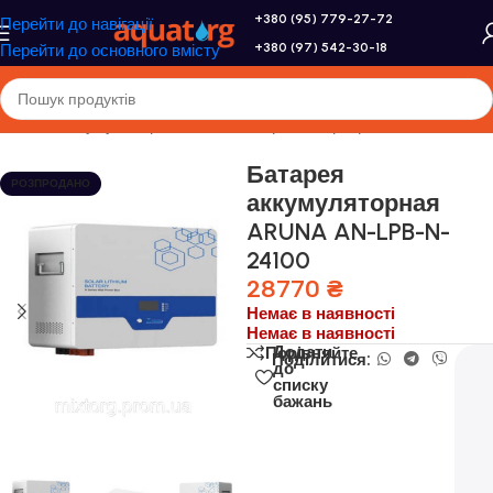
+380 (95) 779-27-72
Перейти до навігації
+380 (97) 542-30-18
Перейти до основного вмісту
Головна
/
Акумулятори, сонячні батареї, інвертори
Батарея
РОЗПРОДАНО
аккумуляторная
ARUNA AN-LPB-N-
24100
28770
₴
Немає в наявності
Немає в наявності
Додати
Порівняйте
Поділитися:
до
списку
бажань