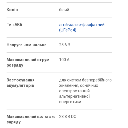
Колір
білий
Тип АКБ
літій-залізо-фосфатний
(LiFePo4)
Напруга номінальна
25.6 В
Максимальний струм
100 А
розряду
Застосування
для систем безперебійного
акумуляторів
живлення, сонячних
електростанцій,
альтернативної
енергетики
Максимальний вольтаж
28.8 В DC
заряду