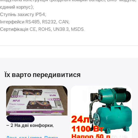
єдиний корпус);
Ступінь захисту IP54;
Інтерфейси RS485, RS232, CAN;
Сертифікація CE, ROHS, UN38.3, MSDS.
Їх варто передивитися
РОЗПРОДАНО
– 2 На дві конфорки,
скляна поверхня, з п’єзо-
Дача, сад і город
,
Плити