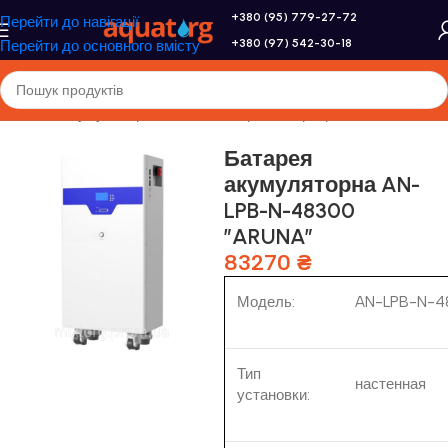
+380 (95) 779-27-72
Перейти до навігації
+380 (97) 542-30-18
Перейти до основного вмісту
Головна
/
Акумулятори, сонячні батареї, інвертори
Батарея
акумуляторна AN-
LPB-N-48300
”ARUNA”
83270
₴
Модель:
AN-LPB-N-4
Тип
настенная
установки: