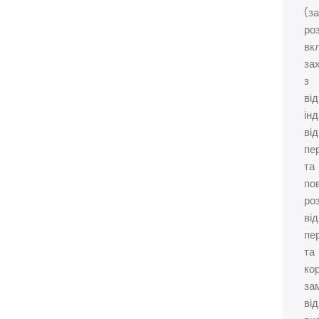
(з
ро
вк
за
з
ві
ін
від
пе
та
по
ро
від
пе
та
ко
за
від