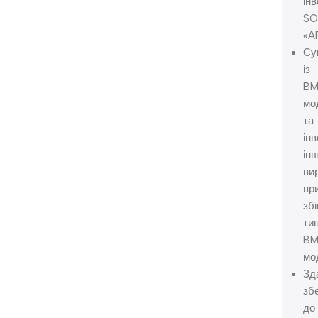
ін
SO
«A
Су
із
BM
мо
та
ін
ін
ви
пр
збі
тип
BM
мо
Зд
зб
до