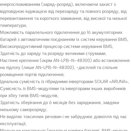
енергоспоживанням (заряд-розряд), включаючи захист з
відповідною індикацією від перезаряду та повного розряду, від
перевантаження та короткого замикання, від високої та низької
температури;
Можливість паралельного підключення до 16 акумуляторних
батарей з автоматичним поєднанням їх систем керування BMS;
Високопродуктивний процесор системи керування BMS;
Здатність до заряду та розряду великими струмами;
Настінне кріплення (окрім AN-LPB-N-48300) або встановлення
на підлогу (лише AN-LPB-N-48300), -дисплей та спільне
розміщення портів підключення;
Ідеальна сумісність із гібридними інверторами SOLAR «ARUNA»;
Сумісність із BMS-модулями та інверторами інших виробників
при збігу типів BMS-модулів;
Здатність зберігання до 6 місяців без заряджання, завдяки
низькому саморозряду;
Не виділяє токсичних речовин і не забруднює довкілля під час
експлуатації;
Модульна конструкція (роздільні комірки батареї, BMS-модуль,