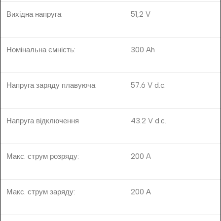
Вихідна напруга:
51,2 V
Номінальна ємність:
300 Ah
Напруга заряду плавуюча:
57.6
V d.c.
Напруга відключення
43.2 V d.с.
Макс. струм розряду:
200 A
Макс. струм заряду:
200 А