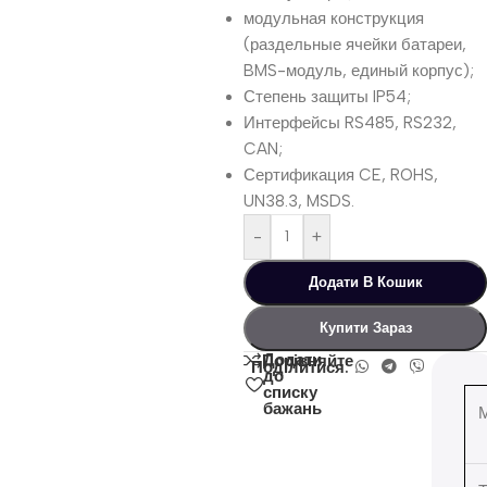
модульная конструкция
(раздельные ячейки батареи,
BMS-модуль, единый корпус);
Степень защиты IP54;
Интерфейсы RS485, RS232,
CAN;
Сертификация CE, ROHS,
UN38.3, MSDS.
-
+
Додати В Кошик
Купити Зараз
Додати
Порівняйте
Поділитися:
до
списку
бажань