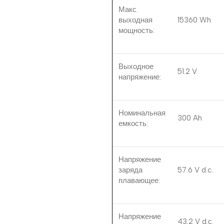
Макс.
выходная
15360 Wh
мощность:
Выходное
51.2 V
напряжение:
Номинальная
300 Ah
емкость:
Напряжение
заряда
57.6 V d.c.
плавающее:
Напряжение
43.2 V d.с.