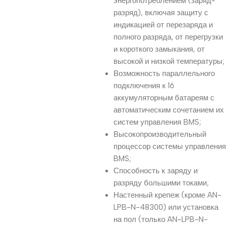
энергопотреблением (заряд-
разряд), включая защиту с
индикацией от перезаряда и
полного разряда, от перегрузки
и короткого замыкания, от
высокой и низкой температуры;
Возможность параллельного
подключения к 16
аккумуляторным батареям с
автоматическим сочетанием их
систем управления BMS;
Высокопроизводительный
процессор системы управления
BMS;
Способность к заряду и
разряду большими токами;
Настенный крепеж (кроме AN-
LPB-N-48300) или установка
на пол (только AN-LPB-N-