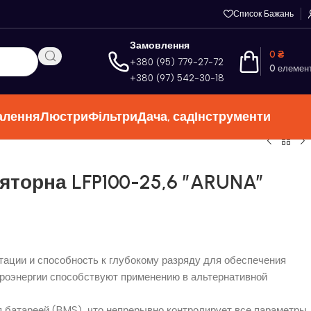
Список Бажань
Замовлення
0
₴
+380 (95) 779-27-72
0
елемен
+380 (97) 542-30-18
алення
Люстри
Фільтри
Дача, сад
Інструменти
яторна LFP100-25,6 ”ARUNA”
тации и способность к глубокому разряду для обеспечения
роэнергии способствуют применению в альтернативной
 батареей (BMS), что непрерывно контролирует все параметры