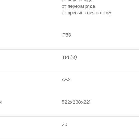
от переразряда
от превышения по току
IP55
T14 (8)
ABS
м
522х238х221
20