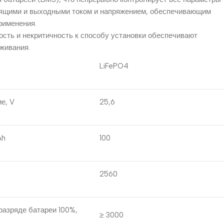
дящими и выходными током и напряжением, обеспечивающим
рименения.
сть и некритичность к способу установки обеспечивают
живания.
LiFePO4
е, V
25,6
Ah
100
2560
разряде батареи 100%,
≥ 3000