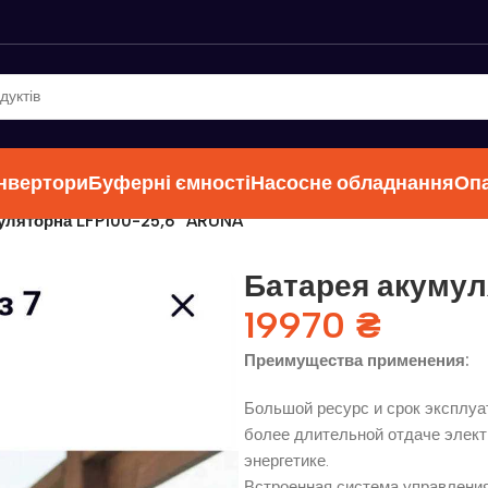
інвертори
Буферні ємності
Насосне обладнання
Оп
уляторна LFP100-25,6 ”ARUNA”
Батарея акумул
19970
₴
Преимущества применения:
Большой ресурс и срок эксплуа
более длительной отдаче элект
энергетике.
Встроенная система управления