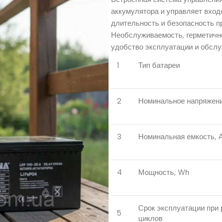
аккумулятора и управляет вхо
длительность и безопасность п
Необслуживаемость, герметично
удобство эксплуатации и обслу
1
Тип батареи
2
Номинальное напряжени
3
Номинальная емкость, 
4
Мощность, Wh
Срок эксплуатации при 
5
циклов