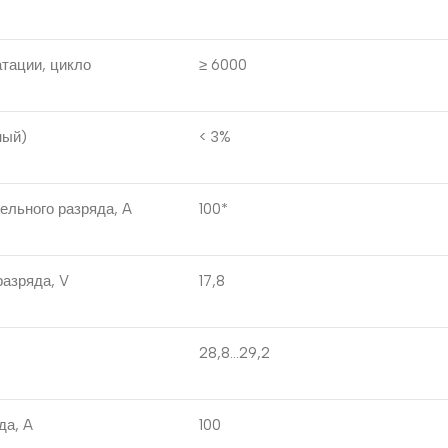
тации, цикло
≥ 6000
ный)
< 3%
ельного разряда, A
100*
азряда, V
17,8
28,8…29,2
да, A
100