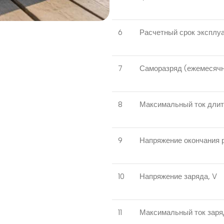
6
Расчетный срок эксплуа
7
Саморазряд (ежемесяч
8
Максимальный ток длит
9
Напряжение окончания р
10
Напряжение заряда, V
11
Максимальный ток заря