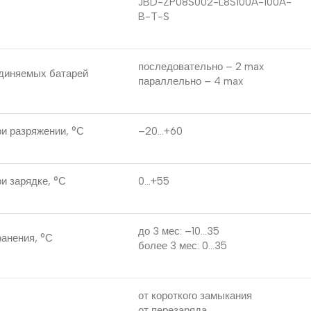
JBD-ZP08S002-L8S100A-100A-
B-T-S
последовательно – 2 max
диняемых батарей
параллельно – 4 max
и разряжении, °С
–20…+60
и зарядке, °С
0…+55
до 3 мес: –10…35
анения, °С
более 3 мес: 0…35
от короткого замыкания
от перезаряда