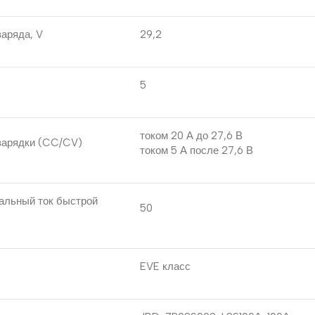
аряда, V
29,2
5
током 20 А до 27,6 В
зарядки (CC/CV)
током 5 А после 27,6 В
альный ток быстрой
50
EVE класс